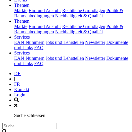
(current)
Themen
Märkte
Ein- und Ausfuhr
Rechtliche Grundlagen
Politik &
Rahmenbedingungen
Nachhaltigkeit & Qualität
(current)
Themen
Märkte
Ein- und Ausfuhr
Rechtliche Grundlagen
Politik &
Rahmenbedingungen
Nachhaltigkeit & Qualität
(current)
Services
EAN-Nummern
Jobs und Lehrstellen
Newsletter
Dokumente
und Links
FAQ
(current)
Services
EAN-Nummern
Jobs und Lehrstellen
Newsletter
Dokumente
und Links
FAQ
DE
|
FR
Kontakt
Login
Suche schliessen