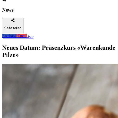
News
Seite teilen
Facebook
Email
Zurück zur Liste
Neues Datum: Präsenzkurs «Warenkunde
Pilze»