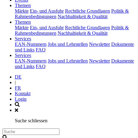
(current)
Themen
Märkte
Ein- und Ausfuhr
Rechtliche Grundlagen
Politik &
Rahmenbedingungen
Nachhaltigkeit & Qualität
(current)
Themen
Märkte
Ein- und Ausfuhr
Rechtliche Grundlagen
Politik &
Rahmenbedingungen
Nachhaltigkeit & Qualität
(current)
Services
EAN-Nummern
Jobs und Lehrstellen
Newsletter
Dokumente
und Links
FAQ
(current)
Services
EAN-Nummern
Jobs und Lehrstellen
Newsletter
Dokumente
und Links
FAQ
DE
|
FR
Kontakt
Login
Suche schliessen