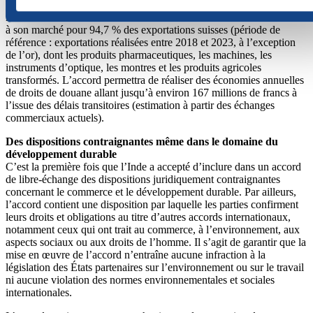
bilatéraux. Il offre en outre aux produits et services suisses un
meilleur accès au marché indien. L’Inde accordera un meilleur accès
à son marché pour 94,7 % des exportations suisses (période de
référence : exportations réalisées entre 2018 et 2023, à l’exception
de l’or), dont les produits pharmaceutiques, les machines, les
instruments d’optique, les montres et les produits agricoles
transformés. L’accord permettra de réaliser des économies annuelles
de droits de douane allant jusqu’à environ 167 millions de francs à
l’issue des délais transitoires (estimation à partir des échanges
commerciaux actuels).
Des dispositions contraignantes même dans le domaine du
développement durable
C’est la première fois que l’Inde a accepté d’inclure dans un accord
de libre-échange des dispositions juridiquement contraignantes
concernant le commerce et le développement durable. Par ailleurs,
l’accord contient une disposition par laquelle les parties confirment
leurs droits et obligations au titre d’autres accords internationaux,
notamment ceux qui ont trait au commerce, à l’environnement, aux
aspects sociaux ou aux droits de l’homme. Il s’agit de garantir que la
mise en œuvre de l’accord n’entraîne aucune infraction à la
législation des États partenaires sur l’environnement ou sur le travail
ni aucune violation des normes environnementales et sociales
internationales.