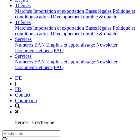
(current)
Thèmes
Marchés
Importation et exportation
Bases légales
Politique et
conditions-cadres
Développement durable & qualité
(current)
Thèmes
Marchés
Importation et exportation
Bases légales
Politique et
conditions-cadres
Développement durable & qualité
(current)
Services
Numéros EAN
Emplois et apprentissage
Newsletter
Documents et liens
FAQ
(current)
Services
Numéros EAN
Emplois et apprentissage
Newsletter
Documents et liens
FAQ
DE
|
FR
Contact
Connexion
Fermer la recherche