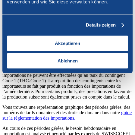
verwenden und wie Sie diese verwalten können.
Comment l’importation de fruits et
légumes est-elle réglementée ?
Details zeigen
Pour chaque produit, il y a une période gérée et non gérée. Ces
périodes correspondent essentiellement à l’offre de marchandise
indigène. Les droits de douane et les possibilités d’importation
diffèrent selon les périodes.
Akzeptieren
Au cours de la période administrée, des contingents peuvent être
libérés lorsque l’offre indigène n’est pas suffisante afin de couvrir la
Ablehnen
demande. Les importations peuvent alors être effectuée au taux du
contingent (TC). Si aucun contingent tarifaire n’est libéré, les
importations ne peuvent être effectuées qu’au taux du contingent
Code 1 (THC-Code 1). La répartition des contingents entre les
importateurs se fait par produit en fonction des importations de
l’année dernière. Pour certains produits, des prestations en faveur de
la production suisse sont également prises en compte dans le calcul.
Vous trouvez une représentation graphique des périodes gérées, des
numéros de tarifs douaniers et des droits de douane dans notre
guide
sur la réglementation des importations.
Au cours de ces périodes gérées, le besoin hebdomadaire en
importation est analysé et négocié par les experts de SWISSCOFEL,