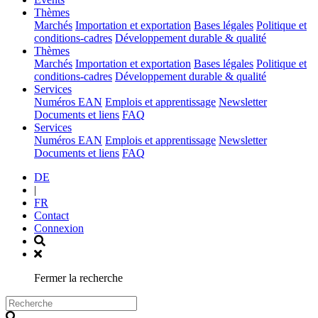
(current)
Thèmes
Marchés
Importation et exportation
Bases légales
Politique et
conditions-cadres
Développement durable & qualité
(current)
Thèmes
Marchés
Importation et exportation
Bases légales
Politique et
conditions-cadres
Développement durable & qualité
(current)
Services
Numéros EAN
Emplois et apprentissage
Newsletter
Documents et liens
FAQ
(current)
Services
Numéros EAN
Emplois et apprentissage
Newsletter
Documents et liens
FAQ
DE
|
FR
Contact
Connexion
Fermer la recherche