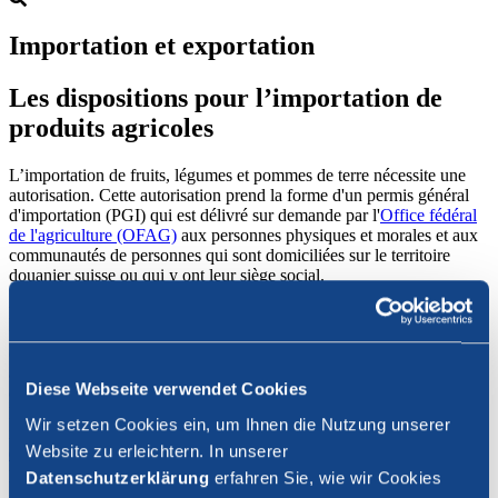
Importation et exportation
Les dispositions pour l’importation de
produits agricoles
L’importation de fruits, légumes et pommes de terre nécessite une
autorisation. Cette autorisation prend la forme d'un permis général
d'importation (PGI) qui est délivré sur demande par l'
Office fédéral
de l'agriculture (OFAG)
aux personnes physiques et morales et aux
communautés de personnes qui sont domiciliées sur le territoire
douanier suisse ou qui y ont leur siège social.
Le PGI est gratuit, de durée illimitée et incessible. Le PGI ne donne
pas automatiquement droit à l'importation d'un produit au taux du
contingent (TC) qui est peu élevé ou à droit zéro. Pour ce faire, vous
avez besoin d’obtenir une part de contingent ou de conclure une
Diese Webseite verwendet Cookies
entente sur l'utilisation d'une part de contingent (cf. eKontingente).
De plus, vous avez besoin du numéro du tarif douanier du produit à
Wir setzen Cookies ein, um Ihnen die Nutzung unserer
importer. Si vous ne le connaissez pas, l'
Office fédéral de la douane
Website zu erleichtern. In unserer
et de la sécurité des frontières
vous renseigne à ce sujet. Vous
pouvez également consulter le
tarif douanier électronique
.
Datenschutzerklärung
erfahren Sie, wie wir Cookies