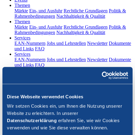
(current)
Themen
Märkte
Ein- und Ausfuhr
Rechtliche Grundlagen
Politik &
Rahmenbedingungen
Nachhaltigkeit & Qualität
(current)
Themen
Märkte
Ein- und Ausfuhr
Rechtliche Grundlagen
Politik &
Rahmenbedingungen
Nachhaltigkeit & Qualität
(current)
Services
EAN-Nummern
Jobs und Lehrstellen
Newsletter
Dokumente
und Links
FAQ
(current)
Services
EAN-Nummern
Jobs und Lehrstellen
Newsletter
Dokumente
und Links
FAQ
DE
|
FR
Kontakt
Diese Webseite verwendet Cookies
Login
Wir setzen Cookies ein, um Ihnen die Nutzung unserer
Website zu erleichtern. In unserer
Suche schliessen
Datenschutzerklärung
erfahren Sie, wie wir Cookies
verwenden und wie Sie diese verwalten können.