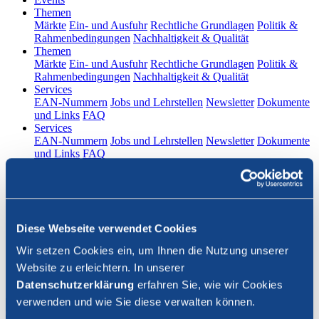
(current)
Themen
Märkte
Ein- und Ausfuhr
Rechtliche Grundlagen
Politik &
Rahmenbedingungen
Nachhaltigkeit & Qualität
(current)
Themen
Märkte
Ein- und Ausfuhr
Rechtliche Grundlagen
Politik &
Rahmenbedingungen
Nachhaltigkeit & Qualität
(current)
Services
EAN-Nummern
Jobs und Lehrstellen
Newsletter
Dokumente
und Links
FAQ
(current)
Services
EAN-Nummern
Jobs und Lehrstellen
Newsletter
Dokumente
und Links
FAQ
DE
|
FR
Kontakt
Diese Webseite verwendet Cookies
Login
Wir setzen Cookies ein, um Ihnen die Nutzung unserer
Website zu erleichtern. In unserer
Suche schliessen
Datenschutzerklärung
erfahren Sie, wie wir Cookies
verwenden und wie Sie diese verwalten können.