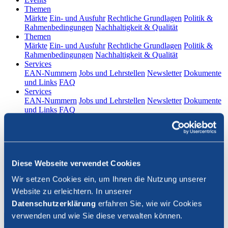
(current)
Themen
Märkte
Ein- und Ausfuhr
Rechtliche Grundlagen
Politik &
Rahmenbedingungen
Nachhaltigkeit & Qualität
(current)
Themen
Märkte
Ein- und Ausfuhr
Rechtliche Grundlagen
Politik &
Rahmenbedingungen
Nachhaltigkeit & Qualität
(current)
Services
EAN-Nummern
Jobs und Lehrstellen
Newsletter
Dokumente
und Links
FAQ
(current)
Services
EAN-Nummern
Jobs und Lehrstellen
Newsletter
Dokumente
und Links
FAQ
DE
|
FR
Kontakt
Diese Webseite verwendet Cookies
Login
Wir setzen Cookies ein, um Ihnen die Nutzung unserer
Website zu erleichtern. In unserer
Suche schliessen
Datenschutzerklärung
erfahren Sie, wie wir Cookies
verwenden und wie Sie diese verwalten können.