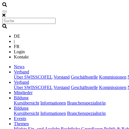
DE
|
FR
Login
Kontakt
(current)
News
(current)
Verband
Über SWISSCOFEL
Vorstand
Geschäftsstelle
Kommissionen
(current)
Verband
Über SWISSCOFEL
Vorstand
Geschäftsstelle
Kommissionen
(current)
Mitglieder
(current)
Bildung
Kursübersicht
Informationen
Branchenspezialist/in
(current)
Bildung
Kursübersicht
Informationen
Branchenspezialist/in
(current)
Events
(current)
Themen
Märkte
Ein- und Ausfuhr
Rechtliche Grundlagen
Politik & R