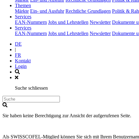
(current)
Themen
Märkte
Ein- und Ausfuhr
Rechtliche Grundlagen
Politik & R
(current)
Services
EAN-Nummern
Jobs und Lehrstellen
Newsletter
Dokumente u
(current)
Services
EAN-Nummern
Jobs und Lehrstellen
Newsletter
Dokumente u
DE
|
FR
Kontakt
Login
Suche schliessen
Sie haben keine Berechtigung zur Ansicht der aufgerufenen Seite.
Als SWISSCOFEL-Mitglied können Sie sich mit Ihrem Benutzernamen