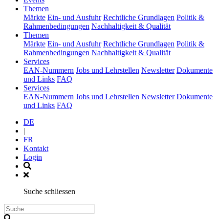
(current)
Themen
Märkte
Ein- und Ausfuhr
Rechtliche Grundlagen
Politik &
Rahmenbedingungen
Nachhaltigkeit & Qualität
(current)
Themen
Märkte
Ein- und Ausfuhr
Rechtliche Grundlagen
Politik &
Rahmenbedingungen
Nachhaltigkeit & Qualität
(current)
Services
EAN-Nummern
Jobs und Lehrstellen
Newsletter
Dokumente
und Links
FAQ
(current)
Services
EAN-Nummern
Jobs und Lehrstellen
Newsletter
Dokumente
und Links
FAQ
DE
|
FR
Kontakt
Login
Suche schliessen