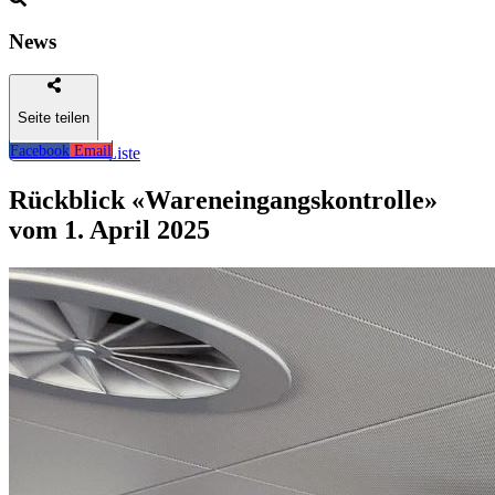
News
Seite teilen
Facebook
Email
Zurück zur Liste
Rückblick «Wareneingangskontrolle»
vom 1. April 2025