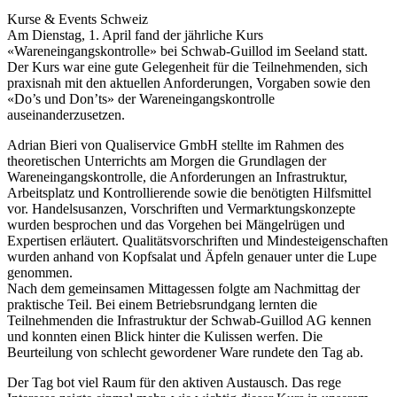
Kurse & Events
Schweiz
Am Dienstag, 1. April fand der jährliche Kurs
«Wareneingangskontrolle» bei Schwab-Guillod im Seeland statt.
Der Kurs war eine gute Gelegenheit für die Teilnehmenden, sich
praxisnah mit den aktuellen Anforderungen, Vorgaben sowie den
«Do’s und Don’ts» der Wareneingangskontrolle
auseinanderzusetzen.
Adrian Bieri von Qualiservice GmbH stellte im Rahmen des
theoretischen Unterrichts am Morgen die Grundlagen der
Wareneingangskontrolle, die Anforderungen an Infrastruktur,
Arbeitsplatz und Kontrollierende sowie die benötigten Hilfsmittel
vor. Handelsusanzen, Vorschriften und Vermarktungskonzepte
wurden besprochen und das Vorgehen bei Mängelrügen und
Expertisen erläutert. Qualitätsvorschriften und Mindesteigenschaften
wurden anhand von Kopfsalat und Äpfeln genauer unter die Lupe
genommen.
Nach dem gemeinsamen Mittagessen folgte am Nachmittag der
praktische Teil. Bei einem Betriebsrundgang lernten die
Teilnehmenden die Infrastruktur der Schwab-Guillod AG kennen
und konnten einen Blick hinter die Kulissen werfen. Die
Beurteilung von schlecht gewordener Ware rundete den Tag ab.
Der Tag bot viel Raum für den aktiven Austausch. Das rege