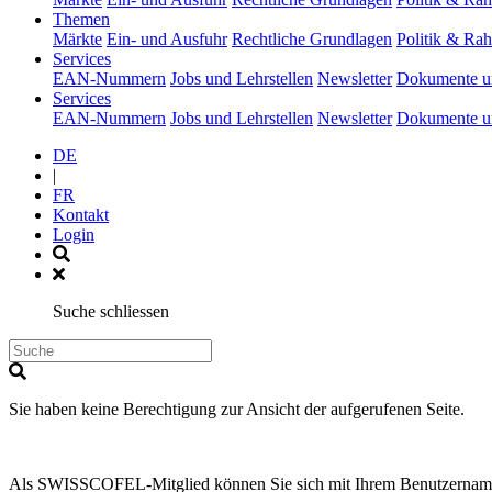
(current)
Themen
Märkte
Ein- und Ausfuhr
Rechtliche Grundlagen
Politik & R
(current)
Services
EAN-Nummern
Jobs und Lehrstellen
Newsletter
Dokumente u
(current)
Services
EAN-Nummern
Jobs und Lehrstellen
Newsletter
Dokumente u
DE
|
FR
Kontakt
Login
Suche schliessen
Sie haben keine Berechtigung zur Ansicht der aufgerufenen Seite.
Als SWISSCOFEL-Mitglied können Sie sich mit Ihrem Benutzernamen