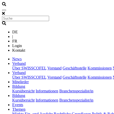
DE
|
FR
Login
Kontakt
(current)
News
(current)
Verband
Über SWISSCOFEL
Vorstand
Geschäftsstelle
Kommissionen
(current)
Verband
Über SWISSCOFEL
Vorstand
Geschäftsstelle
Kommissionen
(current)
Mitglieder
(current)
Bildung
Kursübersicht
Informationen
Branchenspezialist/in
(current)
Bildung
Kursübersicht
Informationen
Branchenspezialist/in
(current)
Events
(current)
Themen
Märkte
Ein- und Ausfuhr
Rechtliche Grundlagen
Politik & R