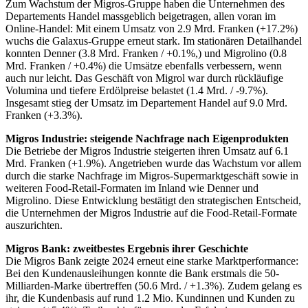
Zum Wachstum der Migros-Gruppe haben die Unternehmen des
Departements Handel massgeblich beigetragen, allen voran im
Online-Handel: Mit einem Umsatz von 2.9 Mrd. Franken (+17.2%)
wuchs die Galaxus-Gruppe erneut stark. Im stationären Detailhandel
konnten Denner (3.8 Mrd. Franken / +0.1%,) und Migrolino (0.8
Mrd. Franken / +0.4%) die Umsätze ebenfalls verbessern, wenn
auch nur leicht. Das Geschäft von Migrol war durch rückläufige
Volumina und tiefere Erdölpreise belastet (1.4 Mrd. / -9.7%).
Insgesamt stieg der Umsatz im Departement Handel auf 9.0 Mrd.
Franken (+3.3%).
Migros Industrie: steigende Nachfrage nach Eigenprodukten
Die Betriebe der Migros Industrie steigerten ihren Umsatz auf 6.1
Mrd. Franken (+1.9%). Angetrieben wurde das Wachstum vor allem
durch die starke Nachfrage im Migros-Supermarktgeschäft sowie in
weiteren Food-Retail-Formaten im Inland wie Denner und
Migrolino. Diese Entwicklung bestätigt den strategischen Entscheid,
die Unternehmen der Migros Industrie auf die Food-Retail-Formate
auszurichten.
Migros Bank: zweitbestes Ergebnis ihrer Geschichte
Die Migros Bank zeigte 2024 erneut eine starke Marktperformance:
Bei den Kundenausleihungen konnte die Bank erstmals die 50-
Milliarden-Marke übertreffen (50.6 Mrd. / +1.3%). Zudem gelang es
ihr, die Kundenbasis auf rund 1.2 Mio. Kundinnen und Kunden zu