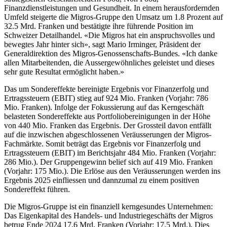
Finanzdienstleistungen und Gesundheit. In einem herausfordernden
Umfeld steigerte die Migros-Gruppe den Umsatz um 1.8 Prozent auf
32.5 Mrd. Franken und bestätigte ihre führende Position im
Schweizer Detailhandel. «Die Migros hat ein anspruchsvolles und
bewegtes Jahr hinter sich», sagt Mario Irminger, Präsident der
Generaldirektion des Migros-Genossenschafts-Bundes. «Ich danke
allen Mitarbeitenden, die Aussergewöhnliches geleistet und dieses
sehr gute Resultat ermöglicht haben.»
Das um Sondereffekte bereinigte Ergebnis vor Finanzerfolg und
Ertragssteuern (EBIT) stieg auf 924 Mio. Franken (Vorjahr: 786
Mio. Franken). Infolge der Fokussierung auf das Kerngeschäft
belasteten Sondereffekte aus Portfoliobereinigungen in der Höhe
von 440 Mio. Franken das Ergebnis. Der Grossteil davon entfällt
auf die inzwischen abgeschlossenen Veräusserungen der Migros-
Fachmärkte. Somit beträgt das Ergebnis vor Finanzerfolg und
Ertragssteuern (EBIT) im Berichtsjahr 484 Mio. Franken (Vorjahr:
286 Mio.). Der Gruppengewinn belief sich auf 419 Mio. Franken
(Vorjahr: 175 Mio.). Die Erlöse aus den Veräusserungen werden ins
Ergebnis 2025 einfliessen und dannzumal zu einem positiven
Sondereffekt führen.
Die Migros-Gruppe ist ein finanziell kerngesundes Unternehmen:
Das Eigenkapital des Handels- und Industriegeschäfts der Migros
betrug Ende 2024 17.6 Mrd. Franken (Vorjahr: 17.5 Mrd.). Dies