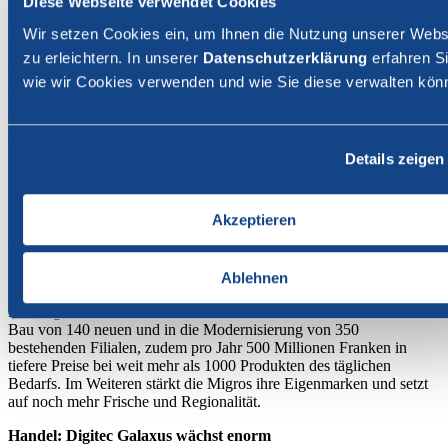
Diese Webseite verwendet Cookies
Genossenschaftlicher Detailhandel: Supermärkte legen leicht
zu
Wir setzen Cookies ein, um Ihnen die Nutzung unserer Webs
Das Geschäft im Genossenschaftlichen Detailhandel wurde 2024
zu erleichtern. In unserer
Datenschutzerklärung
erfahren Si
durch den Umsatzrückgang bei den Fachmärkten belastet. Die zehn
wie wir Cookies verwenden und wie Sie diese verwalten kön
regionalen Migros-Genossenschaften inklusive
Tochtergesellschaften erwirtschafteten einen leicht tieferen Umsatz
von 16.3 Mrd. Franken (-0.8%). Der konsolidierte Umsatz, der auch
die Umsätze aus Migros Online, Migros-Genossenschafts-Bund und
weiteren Unternehmen umfasst, betrug 17.6 Mrd. Franken (-1.1%).
Details zeigen
Im stationären Supermarktgeschäft (Inland) entwickelte sich der
Umsatz stabil (12.7 Mrd. Franken / +0.3%). Das leichte Wachstum
Akzeptieren
in den Supermärkten ist insbesondere auf den Bereich Nahrung
zurückzuführen. Die Kundenfrequenz erhöhte sich erneut, und die
Supermärkte verzeichneten einen Anstieg bei der Anzahl der
Ablehnen
Einkäufe (+1.8%).
Die Migros investiert bis 2030 rund 2 Milliarden Franken in den
Bau von 140 neuen und in die Modernisierung von 350
bestehenden Filialen, zudem pro Jahr 500 Millionen Franken in
tiefere Preise bei weit mehr als 1000 Produkten des täglichen
Bedarfs. Im Weiteren stärkt die Migros ihre Eigenmarken und setzt
auf noch mehr Frische und Regionalität.
Handel: Digitec Galaxus wächst enorm