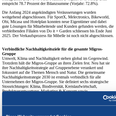
entspricht 78.7 Prozent der Bilanzsumme (Vorjahr: 72.8%).
Die Anfang 2024 angekündigten Veräusserungen wurden
weitgehend abgeschlossen. Für SportX, Melectronics, Bikeworld,
Obi, Micasa und Hotelplan konnten neue Eigentümer und dabei
gute Lösungen für Mitarbeitende und Kunden gefunden werden, die
verbleibenden Filialen von Do it + Garden schliessen bis Ende Juni
2025. Der Verkaufsprozess für Mibelle ist noch nicht abgeschlossen.
Verbindliche Nachhaltigkeitsziele für die gesamte Migros-
Gruppe
Umwelt, Klima und Nachhaltigkeit stehen global im Gegenwind.
Trotzdem hält die Migros-Gruppe an ihren Zielen fest. Neu hat sie
ihre Nachhaltigkeitsstrategie auf Gruppenebene verankert und
fokussiert auf die Themen Mensch und Natur. Die gemeinsame
Nachhaltigkeitsstrategie 2030 ist erstmals verbindlich für alle
Unternehmen der Migros-Gruppe. Sie definiert sechs strategische
Stossrichtungen: Klima, Biodiversität, Kreislaufwirtschaft,
Produktverantwortung, Marketing & Konsum sowie
Menschenrechte & Arbeitsbedingungen. Daraus werden 17 Ziele
abgeleitet. So will die Migros-Gruppe zum Beispiel bis 2050 die
Treibhausgasemissionen in den eigenen Betrieben und entlang ihrer
Wertschöpfungsketten auf Netto-Null senken.