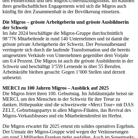
den Pionierfonds und den Migros-Unterstützungsfonds. Im Rahmen
ihres gesellschaftlichen Engagements wird sich die Migros auch
künftig für den Zusammenhalt in der Bevölkerung einsetzen.
Die Migros – grösste Arbeitgeberin und grösste Ausbildnerin
der Schweiz
Im Jahr 2024 beschäftigte die Migros-Gruppe durchschnittlich
98’776 Mitarbeitende in rund 140 Unternehmen und ist damit die
grösste private Arbeitgeberin der Schweiz. Der Personalbestand
verringerte sich durch die laufende Transformation und die bereits
umgesetzten Verkäufe von Unternehmen gegenüber dem Vorjahr
um 0.4 Prozent. Die Migros ist auch die grösste Ausbildnerin in der
Schweiz und beschäftigt 3’559 Lernende in über 55 Berufen.
Arbeitskräfte bleiben gesucht: Gegen 1’000 Stellen sind derzeit
unbesetzt.
MERCI zu 100 Jahren Migros – Ausblick auf 2025
Die Migros feiert ihren 100. Geburtstag. Im Jubiläumsjahr heisst sie
MERCI, um den Menschen in der Schweiz für ihre Treue zu
danken. Höhepunkte sind die schweizweite «Merci Tour» mit DAS
ZELT, Geburtstagspartys in allen Migros-Filialen, das Revival des
Migros-Verkaufsbusses und ein Mitarbeitendenfest im Herbst.
Die Migros erwartet für 2025 erneut ein solides operatives Ergebnis.
Der Umsatz der Migros-Gruppe wird wegen der Veräusserungen
um rund 3 Milliarden Franken tiefer ausfallen. Auch im Supermarkt-