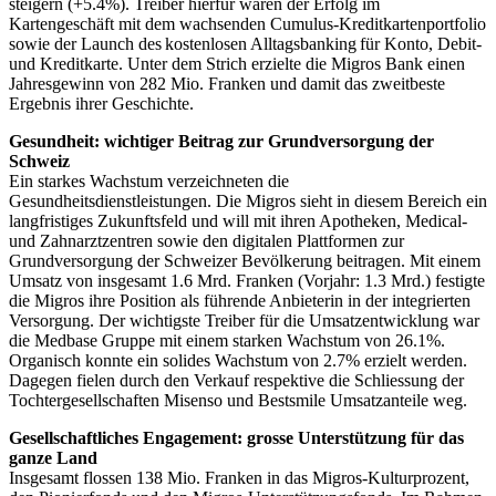
steigern (+5.4%). Treiber hierfür waren der Erfolg im
Kartengeschäft mit dem wachsenden Cumulus-Kreditkartenportfolio
sowie der Launch des kostenlosen Alltagsbanking für Konto, Debit-
und Kreditkarte. Unter dem Strich erzielte die Migros Bank einen
Jahresgewinn von 282 Mio. Franken und damit das zweitbeste
Ergebnis ihrer Geschichte.
Gesundheit: wichtiger Beitrag zur Grundversorgung der
Schweiz
Ein starkes Wachstum verzeichneten die
Gesundheitsdienstleistungen. Die Migros sieht in diesem Bereich ein
langfristiges Zukunftsfeld und will mit ihren Apotheken, Medical-
und Zahnarztzentren sowie den digitalen Plattformen zur
Grundversorgung der Schweizer Bevölkerung beitragen. Mit einem
Umsatz von insgesamt 1.6 Mrd. Franken (Vorjahr: 1.3 Mrd.) festigte
die Migros ihre Position als führende Anbieterin in der integrierten
Versorgung. Der wichtigste Treiber für die Umsatzentwicklung war
die Medbase Gruppe mit einem starken Wachstum von 26.1%.
Organisch konnte ein solides Wachstum von 2.7% erzielt werden.
Dagegen fielen durch den Verkauf respektive die Schliessung der
Tochtergesellschaften Misenso und Bestsmile Umsatzanteile weg.
Gesellschaftliches Engagement: grosse Unterstützung für das
ganze Land
Insgesamt flossen 138 Mio. Franken in das Migros-Kulturprozent,