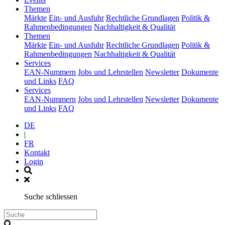
(current)
Themen
Märkte
Ein- und Ausfuhr
Rechtliche Grundlagen
Politik &
Rahmenbedingungen
Nachhaltigkeit & Qualität
(current)
Themen
Märkte
Ein- und Ausfuhr
Rechtliche Grundlagen
Politik &
Rahmenbedingungen
Nachhaltigkeit & Qualität
(current)
Services
EAN-Nummern
Jobs und Lehrstellen
Newsletter
Dokumente
und Links
FAQ
(current)
Services
EAN-Nummern
Jobs und Lehrstellen
Newsletter
Dokumente
und Links
FAQ
DE
|
FR
Kontakt
Login
Suche schliessen