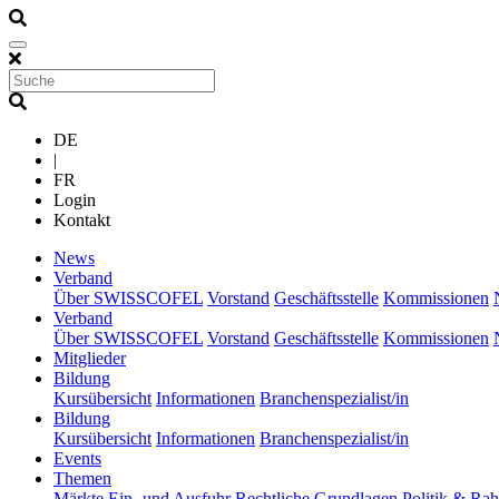
DE
|
FR
Login
Kontakt
(current)
News
(current)
Verband
Über SWISSCOFEL
Vorstand
Geschäftsstelle
Kommissionen
(current)
Verband
Über SWISSCOFEL
Vorstand
Geschäftsstelle
Kommissionen
(current)
Mitglieder
(current)
Bildung
Kursübersicht
Informationen
Branchenspezialist/in
(current)
Bildung
Kursübersicht
Informationen
Branchenspezialist/in
(current)
Events
(current)
Themen
Märkte
Ein- und Ausfuhr
Rechtliche Grundlagen
Politik & R