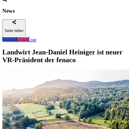
News
Seite teilen
Facebook
Email
Zurück zur Liste
Landwirt Jean-Daniel Heiniger ist neuer
VR-Präsident der fenaco