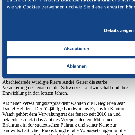
2026 im Kursaal Bern zur 33. ordentlichen Delegiertenversammlung
wie wir Cookies verwenden und wie Sie diese verwalten kön
der fenaco Genossenschaft. Sie blickten gemeinsam auf das
Geschäftsjahr 2025 zurück und wurden über den aktuellen
Geschäftsgang informiert (siehe Medienmitteilung vom 12. Mai
2026). Die Versammlung stimmte allen Anträgen des
Verwaltungsrats zu. Der Lagebericht und die Jahresrechnung
Details zeigen
wurden genehmigt. Zudem beschlossen die Delegierten über die
Verwendung des Bilanzgewinns und entlasteten den Verwaltungsrat.
Akzeptieren
Stabübergabe von Pierre-André Geiser an Jean-Daniel
Heiniger
Ein prägender Moment der Delegiertenversammlung war die
Verabschiedung des Verwaltungsratspräsidenten Pierre-André
Ablehnen
Geiser. Der Landwirt war seit 2006 Mitglied des Verwaltungsrats
und stand diesem seit 2015 als Präsident vor. In seiner
Abschiedsrede würdigte Pierre-André Geiser die starke
Verankerung der fenaco in der Schweizer Landwirtschaft und ihre
Entwicklung in den letzten Jahren.
Als neuer Verwaltungsratspräsident wählten die Delegierten Jean-
Daniel Heiniger. Der 51-jährige Landwirt aus Eysins im Kanton
Waadt gehört dem Verwaltungsrat der fenaco seit 2016 an und
bekleidete zuletzt das Amt des Vizepräsidenten. Mit seiner
Erfahrung in der strategischen Führung und seiner Nähe zur
landwirtschaftlichen Praxis bringt er alle Voraussetzungen für die