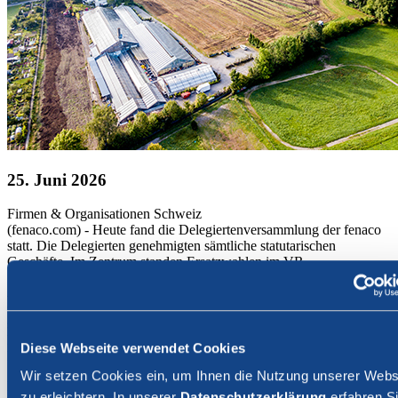
25. Juni 2026
Firmen & Organisationen
Schweiz
(fenaco.com) - Heute fand die Delegiertenversammlung der fenaco
statt. Die Delegierten genehmigten sämtliche statutarischen
Geschäfte. Im Zentrum standen Ersatzwahlen im VR.
An der 33. ordentlichen Delegiertenversammlung der fenaco
Genossenschaft genehmigten die Delegierten sämtliche
statutarischen Geschäfte. Im Zentrum standen verschiedene
Ersatzwahlen im Verwaltungsrat. Neuer Präsident der fenaco ist der
Diese Webseite verwendet Cookies
Landwirt Jean-Daniel Heiniger.
Wir setzen Cookies ein, um Ihnen die Nutzung unserer Webs
Rund 300 Delegierte und Gäste versammelten sich am 24. Juni
zu erleichtern. In unserer
Datenschutzerklärung
erfahren Si