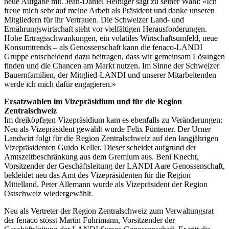
neue Aufgabe mit. Jean-Daniel Heiniger sagt zu seiner Wahl: «Ich
freue mich sehr auf meine Arbeit als Präsident und danke unseren
Mitgliedern für ihr Vertrauen. Die Schweizer Land- und
Ernährungswirtschaft steht vor vielfältigen Herausforderungen.
Hohe Ertragsschwankungen, ein volatiles Wirtschaftsumfeld, neue
Konsumtrends – als Genossenschaft kann die fenaco-LANDI
Gruppe entscheidend dazu beitragen, dass wir gemeinsam Lösungen
finden und die Chancen am Markt nutzen. Im Sinne der Schweizer
Bauernfamilien, der Mitglied-LANDI und unserer Mitarbeitenden
werde ich mich dafür engagieren.»
Ersatzwahlen im Vizepräsidium und für die Region
Zentralschweiz
Im dreiköpfigen Vizepräsidium kam es ebenfalls zu Veränderungen:
Neu als Vizepräsident gewählt wurde Felix Püntener. Der Urner
Landwirt folgt für die Region Zentralschweiz auf den langjährigen
Vizepräsidenten Guido Keller. Dieser scheidet aufgrund der
Amtszeitbeschränkung aus dem Gremium aus. Beni Knecht,
Vorsitzender der Geschäftsleitung der LANDI Aare Genossenschaft,
bekleidet neu das Amt des Vizepräsidenten für die Region
Mittelland. Peter Allemann wurde als Vizepräsident der Region
Ostschweiz wiedergewählt.
Neu als Vertreter der Region Zentralschweiz zum Verwaltungsrat
der fenaco stösst Martin Fuhrimann, Vorsitzender der