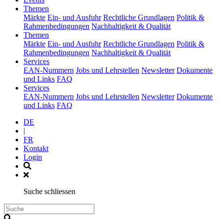
(current)
Themen
Märkte
Ein- und Ausfuhr
Rechtliche Grundlagen
Politik &
Rahmenbedingungen
Nachhaltigkeit & Qualität
(current)
Themen
Märkte
Ein- und Ausfuhr
Rechtliche Grundlagen
Politik &
Rahmenbedingungen
Nachhaltigkeit & Qualität
(current)
Services
EAN-Nummern
Jobs und Lehrstellen
Newsletter
Dokumente
und Links
FAQ
(current)
Services
EAN-Nummern
Jobs und Lehrstellen
Newsletter
Dokumente
und Links
FAQ
DE
|
FR
Kontakt
Login
Suche schliessen