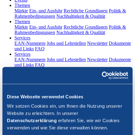
(current)
Themen
Märkte
Ein- und Ausfuhr
Rechtliche Grundlagen
Politik &
Rahmenbedingungen
Nachhaltigkeit & Qualität
(current)
Themen
Märkte
Ein- und Ausfuhr
Rechtliche Grundlagen
Politik &
Rahmenbedingungen
Nachhaltigkeit & Qualität
(current)
Services
EAN-Nummern
Jobs und Lehrstellen
Newsletter
Dokumente
und Links
FAQ
(current)
Services
EAN-Nummern
Jobs und Lehrstellen
Newsletter
Dokumente
und Links
FAQ
DE
|
FR
Kontakt
Diese Webseite verwendet Cookies
Login
Wir setzen Cookies ein, um Ihnen die Nutzung unserer
Website zu erleichtern. In unserer
Suche schliessen
Datenschutzerklärung
erfahren Sie, wie wir Cookies
verwenden und wie Sie diese verwalten können.