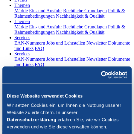
(current)
Themen
Märkte
Ein- und Ausfuhr
Rechtliche Grundlagen
Politik &
Rahmenbedingungen
Nachhaltigkeit & Qualität
(current)
Themen
Märkte
Ein- und Ausfuhr
Rechtliche Grundlagen
Politik &
Rahmenbedingungen
Nachhaltigkeit & Qualität
(current)
Services
EAN-Nummern
Jobs und Lehrstellen
Newsletter
Dokumente
und Links
FAQ
(current)
Services
EAN-Nummern
Jobs und Lehrstellen
Newsletter
Dokumente
und Links
FAQ
DE
|
FR
Kontakt
Diese Webseite verwendet Cookies
Login
Wir setzen Cookies ein, um Ihnen die Nutzung unserer
Website zu erleichtern. In unserer
Suche schliessen
Datenschutzerklärung
erfahren Sie, wie wir Cookies
verwenden und wie Sie diese verwalten können.