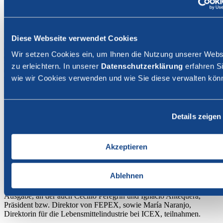
Diese Webseite verwendet Cookies
Wir setzen Cookies ein, um Ihnen die Nutzung unserer Webs
zu erleichtern. In unserer
Datenschutzerklärung
erfahren Si
wie wir Cookies verwenden und wie Sie diese verwalten kön
06. Mai 2026
Details zeigen
Branche
International
(fruchthandel.de) - Vom 6. bis 8. Oktober 26 wird die Fruit
Akzeptieren
Attraction Madrid erneut zu einem weltweit bedeutenden Treffpunkt
der Obst- und Gemüsebranche machen. Die von IFEMA MADRID
und FEPEX organisierte Messe verzeichnet fünf Monate vor Beginn
Ablehnen
eine Belegungsrate von über 90 %. Das erklärte die Direktorin
María José Sánchez in KW 19/26 bei der Präsentation der 18.
Ausgabe, an der auch Cecilio Peregrín und Ignacio Antequera,
Präsident bzw. Direktor von FEPEX, sowie María Naranjo,
Direktorin für die Lebensmittelindustrie bei ICEX, teilnahmen.