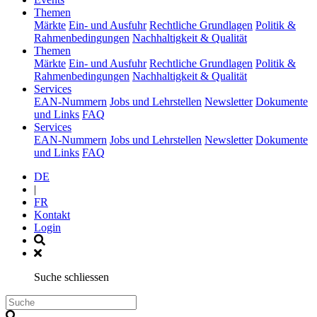
(current)
Themen
Märkte
Ein- und Ausfuhr
Rechtliche Grundlagen
Politik &
Rahmenbedingungen
Nachhaltigkeit & Qualität
(current)
Themen
Märkte
Ein- und Ausfuhr
Rechtliche Grundlagen
Politik &
Rahmenbedingungen
Nachhaltigkeit & Qualität
(current)
Services
EAN-Nummern
Jobs und Lehrstellen
Newsletter
Dokumente
und Links
FAQ
(current)
Services
EAN-Nummern
Jobs und Lehrstellen
Newsletter
Dokumente
und Links
FAQ
DE
|
FR
Kontakt
Login
Suche schliessen