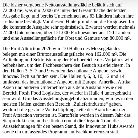
Die bisher vergebene Nettoausstellungsfläche beläuft sich auf
72.000 m², was nur 2.000 m² unter der Gesamtfläche der letzten
Ausgabe liegt, und bereits Unternehmen aus 63 Ländern haben ihre
Teilnahme bestätigt. Vor diesem Hintergrund sind die Prognosen für
die kommende Ausgabe sehr optimistisch. Erwartet werden mehr als
2.500 Unternehmen, über 121.000 Fachbesucher aus 150 Ländern
und eine Ausstellungsfläche für Obst und Gemüse von 80.000 m².
Die Fruit Attraction 2026 wird 10 Hallen des Messegeländes
belegen mit einer Bruttoausstellungsfläche von 162.000 m². Die
Aufteilung und Sektorisierung der Fachbereiche des Vorjahres wird
beibehalten, um den Fachbesuchern den Besuch zu erleichtern. In
den Hallen 3, 5, 7 und 9 werden das nationale Angebot sowie
Innova&Tech zu finden sein. Die Hallen 4, 6, 8, 10, 12 und 14
umfassen das internationale Angebot mit Europa, Amerika, Afrika,
Asien und anderen Unternehmen aus dem Ausland sowie den
Bereich Fresh Food Logistics, der wieder in Halle 4 untergebracht
sein wird. Um das Ausstellungsangebot abzurunden, wird es in den
meisten Hallen zudem den Bereich „Zulieferindustrie“ geben,
wodurch die gesamte Wertschöpfungskette der Branche auf der
Fruit Attraction vertreten ist. Kartoffeln werden in diesem Jahr das
Starprodukt sein, und es finden erneut die Organic Tour, die
Auszeichnungen für den besten Stand, die Innovation Hubs Awards
sowie ein umfassendes Programm an Fachkonferenzen statt.