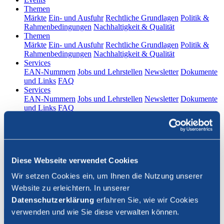
(current)
Themen
Märkte
Ein- und Ausfuhr
Rechtliche Grundlagen
Politik &
Rahmenbedingungen
Nachhaltigkeit & Qualität
(current)
Themen
Märkte
Ein- und Ausfuhr
Rechtliche Grundlagen
Politik &
Rahmenbedingungen
Nachhaltigkeit & Qualität
(current)
Services
EAN-Nummern
Jobs und Lehrstellen
Newsletter
Dokumente
und Links
FAQ
(current)
Services
EAN-Nummern
Jobs und Lehrstellen
Newsletter
Dokumente
und Links
FAQ
DE
|
FR
Kontakt
Diese Webseite verwendet Cookies
Login
Wir setzen Cookies ein, um Ihnen die Nutzung unserer
Website zu erleichtern. In unserer
Suche schliessen
Datenschutzerklärung
erfahren Sie, wie wir Cookies
verwenden und wie Sie diese verwalten können.