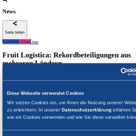
News
Seite teilen
Facebook
Email
Zurück zur Liste
Fruit Logistica: Rekordbeteiligungen aus
mehreren Ländern
Diese Webseite verwendet Cookies
Wir setzen Cookies ein, um Ihnen die Nutzung unserer Webs
zu erleichtern. In unserer
Datenschutzerklärung
erfahren Si
wie wir Cookies verwenden und wie Sie diese verwalten kön