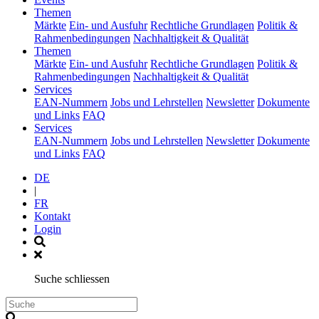
(current)
Themen
Märkte
Ein- und Ausfuhr
Rechtliche Grundlagen
Politik &
Rahmenbedingungen
Nachhaltigkeit & Qualität
(current)
Themen
Märkte
Ein- und Ausfuhr
Rechtliche Grundlagen
Politik &
Rahmenbedingungen
Nachhaltigkeit & Qualität
(current)
Services
EAN-Nummern
Jobs und Lehrstellen
Newsletter
Dokumente
und Links
FAQ
(current)
Services
EAN-Nummern
Jobs und Lehrstellen
Newsletter
Dokumente
und Links
FAQ
DE
|
FR
Kontakt
Login
Suche schliessen