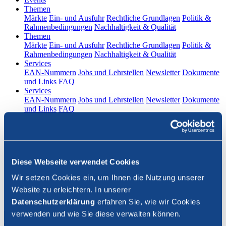
(current)
Themen
Märkte
Ein- und Ausfuhr
Rechtliche Grundlagen
Politik &
Rahmenbedingungen
Nachhaltigkeit & Qualität
(current)
Themen
Märkte
Ein- und Ausfuhr
Rechtliche Grundlagen
Politik &
Rahmenbedingungen
Nachhaltigkeit & Qualität
(current)
Services
EAN-Nummern
Jobs und Lehrstellen
Newsletter
Dokumente
und Links
FAQ
(current)
Services
EAN-Nummern
Jobs und Lehrstellen
Newsletter
Dokumente
und Links
FAQ
DE
|
FR
Kontakt
Diese Webseite verwendet Cookies
Login
Wir setzen Cookies ein, um Ihnen die Nutzung unserer
Website zu erleichtern. In unserer
Suche schliessen
Datenschutzerklärung
erfahren Sie, wie wir Cookies
verwenden und wie Sie diese verwalten können.