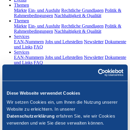
(current)
Themen
Märkte
Ein- und Ausfuhr
Rechtliche Grundlagen
Politik &
Rahmenbedingungen
Nachhaltigkeit & Qualität
(current)
Themen
Märkte
Ein- und Ausfuhr
Rechtliche Grundlagen
Politik &
Rahmenbedingungen
Nachhaltigkeit & Qualität
(current)
Services
EAN-Nummern
Jobs und Lehrstellen
Newsletter
Dokumente
und Links
FAQ
(current)
Services
EAN-Nummern
Jobs und Lehrstellen
Newsletter
Dokumente
und Links
FAQ
DE
|
FR
Kontakt
Diese Webseite verwendet Cookies
Login
Wir setzen Cookies ein, um Ihnen die Nutzung unserer
Website zu erleichtern. In unserer
Suche schliessen
Datenschutzerklärung
erfahren Sie, wie wir Cookies
verwenden und wie Sie diese verwalten können.