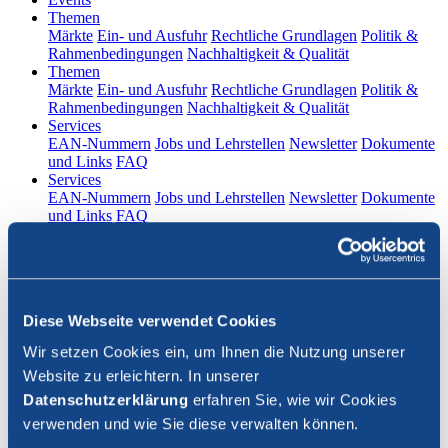
(current)
Themen
Märkte
Ein- und Ausfuhr
Rechtliche Grundlagen
Politik &
Rahmenbedingungen
Nachhaltigkeit & Qualität
(current)
Themen
Märkte
Ein- und Ausfuhr
Rechtliche Grundlagen
Politik &
Rahmenbedingungen
Nachhaltigkeit & Qualität
(current)
Services
EAN-Nummern
Jobs und Lehrstellen
Newsletter
Dokumente
und Links
FAQ
(current)
Services
EAN-Nummern
Jobs und Lehrstellen
Newsletter
Dokumente
und Links
FAQ
DE
|
FR
Kontakt
Diese Webseite verwendet Cookies
Login
Wir setzen Cookies ein, um Ihnen die Nutzung unserer
Website zu erleichtern. In unserer
Suche schliessen
Datenschutzerklärung
erfahren Sie, wie wir Cookies
verwenden und wie Sie diese verwalten können.