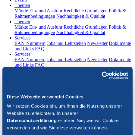
(current)
Themen
Märkte
Ein- und Ausfuhr
Rechtliche Grundlagen
Politik &
Rahmenbedingungen
Nachhaltigkeit & Qualität
(current)
Themen
Märkte
Ein- und Ausfuhr
Rechtliche Grundlagen
Politik &
Rahmenbedingungen
Nachhaltigkeit & Qualität
(current)
Services
EAN-Nummern
Jobs und Lehrstellen
Newsletter
Dokumente
und Links
FAQ
(current)
Services
EAN-Nummern
Jobs und Lehrstellen
Newsletter
Dokumente
und Links
FAQ
DE
|
FR
Kontakt
Diese Webseite verwendet Cookies
Login
Wir setzen Cookies ein, um Ihnen die Nutzung unserer
Website zu erleichtern. In unserer
Suche schliessen
Datenschutzerklärung
erfahren Sie, wie wir Cookies
verwenden und wie Sie diese verwalten können.