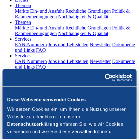
(current)
Themen
Märkte
Ein- und Ausfuhr
Rechtliche Grundlagen
Politik &
Rahmenbedingungen
Nachhaltigkeit & Qualität
(current)
Themen
Märkte
Ein- und Ausfuhr
Rechtliche Grundlagen
Politik &
Rahmenbedingungen
Nachhaltigkeit & Qualität
(current)
Services
EAN-Nummern
Jobs und Lehrstellen
Newsletter
Dokumente
und Links
FAQ
(current)
Services
EAN-Nummern
Jobs und Lehrstellen
Newsletter
Dokumente
und Links
FAQ
DE
|
FR
Kontakt
Diese Webseite verwendet Cookies
Login
Wir setzen Cookies ein, um Ihnen die Nutzung unserer
Website zu erleichtern. In unserer
Suche schliessen
Datenschutzerklärung
erfahren Sie, wie wir Cookies
verwenden und wie Sie diese verwalten können.