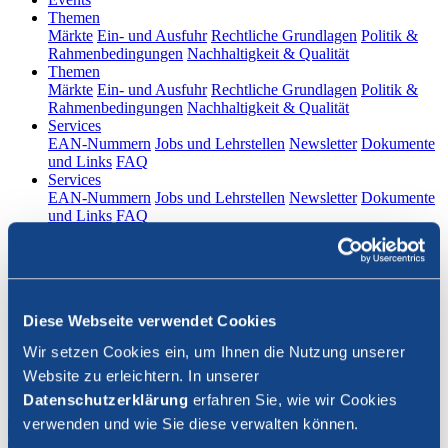
(current)
Themen
Märkte
Ein- und Ausfuhr
Rechtliche Grundlagen
Politik &
Rahmenbedingungen
Nachhaltigkeit & Qualität
(current)
Themen
Märkte
Ein- und Ausfuhr
Rechtliche Grundlagen
Politik &
Rahmenbedingungen
Nachhaltigkeit & Qualität
(current)
Services
EAN-Nummern
Jobs und Lehrstellen
Newsletter
Dokumente
und Links
FAQ
(current)
Services
EAN-Nummern
Jobs und Lehrstellen
Newsletter
Dokumente
und Links
FAQ
DE
|
FR
Kontakt
Diese Webseite verwendet Cookies
Login
Wir setzen Cookies ein, um Ihnen die Nutzung unserer
Website zu erleichtern. In unserer
Suche schliessen
Datenschutzerklärung
erfahren Sie, wie wir Cookies
verwenden und wie Sie diese verwalten können.