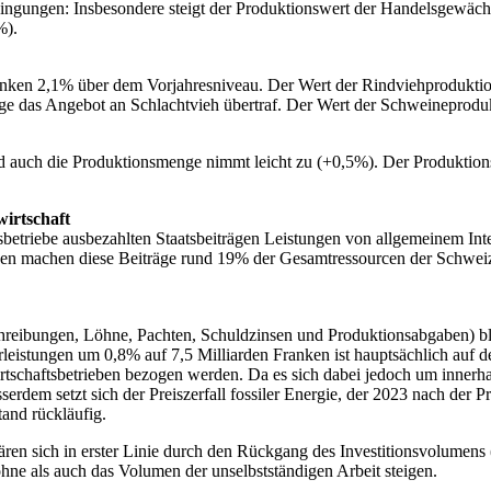
edingungen: Insbesondere steigt der Produktionswert der Handelsgewäc
%).
Franken 2,1% über dem Vorjahresniveau. Der Wert der Rindviehproduktion
age das Angebot an Schlachtvieh übertraf. Der Wert der Schweineproduk
und auch die Produktionsmenge nimmt leicht zu (+0,5%). Der Produktio
wirtschaft
sbetriebe ausbezahlten Staatsbeiträgen Leistungen von allgemeinem Int
nken machen diese Beiträge rund 19% der Gesamtressourcen der Schweiz
chreibungen, Löhne, Pachten, Schuldzinsen und Produktionsabgaben) bl
rleistungen um 0,8% auf 7,5 Milliarden Franken ist hauptsächlich auf de
tschaftsbetrieben bezogen werden. Da es sich dabei jedoch um innerha
rdem setzt sich der Preiszerfall fossiler Energie, der 2023 nach der Pr
and rückläufig.
ären sich in erster Linie durch den Rückgang des Investitionsvolumen
ne als auch das Volumen der unselbstständigen Arbeit steigen.