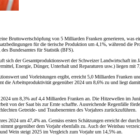
 eine Bruttowertschöpfung von 5 Milliarden Franken generieren, was 
satzbedingungen für die tierische Produktion um 4,1%, während die Pro
des Bundesamtes für Statistik (BFS).
uft sich der Gesamtproduktionswert der Schweizer Landwirtschaft im J
mittel, Energie, Dünger, Unterhalt und Reparaturen usw.) liegen mit 7
ionswert und Vorleistungen ergibt, erreicht 5,0 Milliarden Franken und
 die Arbeitsproduktivität gegenüber 2024 um 8,6% zu und liegt dami
r 2024 um 8,3% auf 4,4 Milliarden Franken an. Die Hitzewellen im Jun
rbeit von der Saat bis zur Ernte schaffte. Ausreichende Regenfälle fö
chlechten Getreide- und Traubenernten des Vorjahres zurückzuführen.
Jahres 2024 um 47,4% an. Gemäss ersten Schätzungen erreicht der durch
t, nimmt gegenüber dem Vorjahr ebenfalls zu. Auch der Weinbau verzeic
 und Wein steigt 2025 im Vergleich zum Vorjahr um 14,5% an.