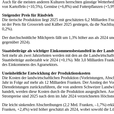
Auch für die meisten anderen Kulturen herrschten günstige Wetterb
von Kartoffeln (+10,5%), Gemüse (+6,8%) und Futterpflanzen (+5,9
Steigender Preis für Rindvieh
Die tierische Produktion liegt 2025 mit geschätzten 6,2 Milliarden 
ist der Preis für Grossvieh und Kälber 2025 gestiegen, da die Nachfr
0,2%).
Der durchschnittliche Milchpreis fällt um 1,3% höher aus als 2024 
gegenüber 2024).
Staatsbeiträge als wichtiger Einkommensbestandteil in der Land
Seit mehr als zwei Jahrzehnten werden mit den an die Landwirtschaft
Staatsbeiträge ausbezahlt wie 2024 (+0,1%). Mit 3,0 Milliarden Fra
des Einkommens des Agrarsektors.
Uneinheitliche Entwicklung der Produktionskosten
Die Kosten der landwirtschaftlichen Produktion (Vorleistungen, Abs
Jahr in Folge auf mehr als 12 Milliarden Franken. Der Anstieg der Vo
Dienstleistungen zurückzuführen, die von anderen Schweizer Landwir
handelt, werden diese Kosten durch die Produktion ausgeglichen. Ausse
Strompreise sind 2025 nach dem im Jahr 2024 verzeichneten Höchstst
Die leicht sinkenden Abschreibungen (2,2 Mrd. Franken, –1,7%) erkl
Franken, +2,4%) wird höher geschätzt als 2024, wobei sowohl die Löh