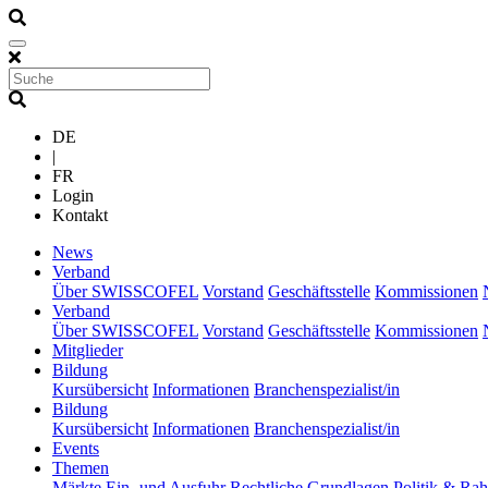
DE
|
FR
Login
Kontakt
(current)
News
(current)
Verband
Über SWISSCOFEL
Vorstand
Geschäftsstelle
Kommissionen
(current)
Verband
Über SWISSCOFEL
Vorstand
Geschäftsstelle
Kommissionen
(current)
Mitglieder
(current)
Bildung
Kursübersicht
Informationen
Branchenspezialist/in
(current)
Bildung
Kursübersicht
Informationen
Branchenspezialist/in
(current)
Events
(current)
Themen
Märkte
Ein- und Ausfuhr
Rechtliche Grundlagen
Politik & R