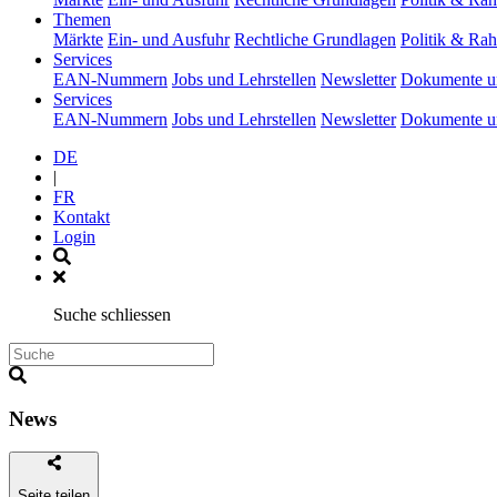
(current)
Themen
Märkte
Ein- und Ausfuhr
Rechtliche Grundlagen
Politik & R
(current)
Services
EAN-Nummern
Jobs und Lehrstellen
Newsletter
Dokumente u
(current)
Services
EAN-Nummern
Jobs und Lehrstellen
Newsletter
Dokumente u
DE
|
FR
Kontakt
Login
Suche schliessen
News
Seite teilen