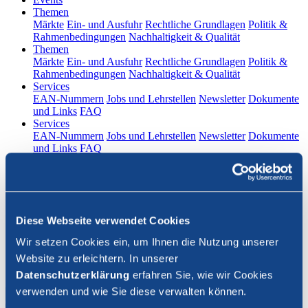
(current)
Themen
Märkte
Ein- und Ausfuhr
Rechtliche Grundlagen
Politik &
Rahmenbedingungen
Nachhaltigkeit & Qualität
(current)
Themen
Märkte
Ein- und Ausfuhr
Rechtliche Grundlagen
Politik &
Rahmenbedingungen
Nachhaltigkeit & Qualität
(current)
Services
EAN-Nummern
Jobs und Lehrstellen
Newsletter
Dokumente
und Links
FAQ
(current)
Services
EAN-Nummern
Jobs und Lehrstellen
Newsletter
Dokumente
und Links
FAQ
DE
|
FR
Kontakt
Diese Webseite verwendet Cookies
Login
Wir setzen Cookies ein, um Ihnen die Nutzung unserer
Website zu erleichtern. In unserer
Suche schliessen
Datenschutzerklärung
erfahren Sie, wie wir Cookies
verwenden und wie Sie diese verwalten können.