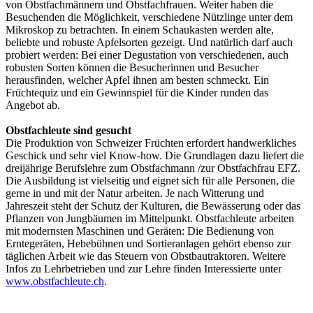
von Obstfachmännern und Obstfachfrauen. Weiter haben die
Besuchenden die Möglichkeit, verschiedene Nützlinge unter dem
Mikroskop zu betrachten. In einem Schaukasten werden alte,
beliebte und robuste Apfelsorten gezeigt. Und natürlich darf auch
probiert werden: Bei einer Degustation von verschiedenen, auch
robusten Sorten können die Besucherinnen und Besucher
herausfinden, welcher Apfel ihnen am besten schmeckt. Ein
Früchtequiz und ein Gewinnspiel für die Kinder runden das
Angebot ab.
Obstfachleute sind gesucht
Die Produktion von Schweizer Früchten erfordert handwerkliches
Geschick und sehr viel Know-how. Die Grundlagen dazu liefert die
dreijährige Berufslehre zum Obstfachmann /zur Obstfachfrau EFZ.
Die Ausbildung ist vielseitig und eignet sich für alle Personen, die
gerne in und mit der Natur arbeiten. Je nach Witterung und
Jahreszeit steht der Schutz der Kulturen, die Bewässerung oder das
Pflanzen von Jungbäumen im Mittelpunkt. Obstfachleute arbeiten
mit modernsten Maschinen und Geräten: Die Bedienung von
Erntegeräten, Hebebühnen und Sortieranlagen gehört ebenso zur
täglichen Arbeit wie das Steuern von Obstbautraktoren. Weitere
Infos zu Lehrbetrieben und zur Lehre finden Interessierte unter
www.obstfachleute.ch
.