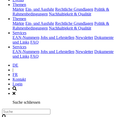
(current)
Themen
Märkte
Ein- und Ausfuhr
Rechtliche Grundlagen
Politik &
Rahmenbedingungen
Nachhaltigkeit & Qualität
(current)
Themen
Märkte
Ein- und Ausfuhr
Rechtliche Grundlagen
Politik &
Rahmenbedingungen
Nachhaltigkeit & Qualität
(current)
Services
EAN-Nummern
Jobs und Lehrstellen
Newsletter
Dokumente
und Links
FAQ
(current)
Services
EAN-Nummern
Jobs und Lehrstellen
Newsletter
Dokumente
und Links
FAQ
DE
|
FR
Kontakt
Login
Suche schliessen