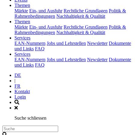
(current)
Themen
Märkte
Ein- und Ausfuhr
Rechtliche Grundlagen
Politik &
Rahmenbedingungen
Nachhaltigkeit & Qualität
(current)
Themen
Märkte
Ein- und Ausfuhr
Rechtliche Grundlagen
Politik &
Rahmenbedingungen
Nachhaltigkeit & Qualität
(current)
Services
EAN-Nummern
Jobs und Lehrstellen
Newsletter
Dokumente
und Links
FAQ
(current)
Services
EAN-Nummern
Jobs und Lehrstellen
Newsletter
Dokumente
und Links
FAQ
DE
|
FR
Kontakt
Login
Suche schliessen