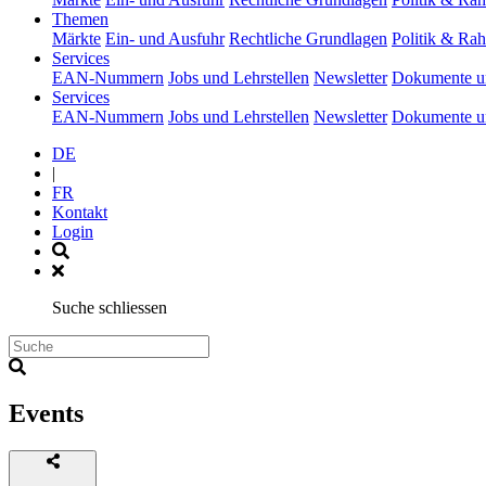
(current)
Themen
Märkte
Ein- und Ausfuhr
Rechtliche Grundlagen
Politik & R
(current)
Services
EAN-Nummern
Jobs und Lehrstellen
Newsletter
Dokumente u
(current)
Services
EAN-Nummern
Jobs und Lehrstellen
Newsletter
Dokumente u
DE
|
FR
Kontakt
Login
Suche schliessen
Events