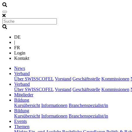
DE
|
FR
Login
Kontakt
(current)
News
(current)
Verband
Über SWISSCOFEL
Vorstand
Geschäftsstelle
Kommissionen
(current)
Verband
Über SWISSCOFEL
Vorstand
Geschäftsstelle
Kommissionen
(current)
Mitglieder
(current)
Bildung
Kursübersicht
Informationen
Branchenspezialist/in
(current)
Bildung
Kursübersicht
Informationen
Branchenspezialist/in
(current)
Events
(current)
Themen
Märkte
Ein- und Ausfuhr
Rechtliche Grundlagen
Politik & R