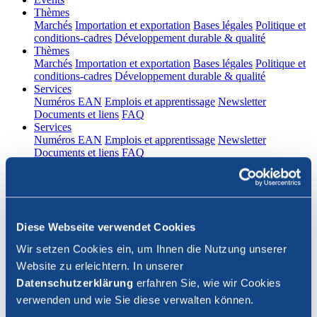
(current)
Thèmes
Marchés
Importation et exportation
Bases légales
Politique et
conditions-cadres
Développement durable & qualité
(current)
Thèmes
Marchés
Importation et exportation
Bases légales
Politique et
conditions-cadres
Développement durable & qualité
(current)
Services
Numéros EAN
Emplois et apprentissage
Newsletter
Documents et liens
FAQ
(current)
Services
Numéros EAN
Emplois et apprentissage
Newsletter
Documents et liens
FAQ
DE
|
FR
Contact
Diese Webseite verwendet Cookies
Connexion
Wir setzen Cookies ein, um Ihnen die Nutzung unserer
Website zu erleichtern. In unserer
Fermer la recherche
Datenschutzerklärung
erfahren Sie, wie wir Cookies
verwenden und wie Sie diese verwalten können.