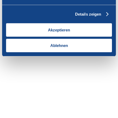
Vous n'avez pas l'autorisation de consulter cette page.
Details zeigen
En tant que membre de SWISSCOFEL, vous pouvez vous
connecter avec votre nom d'utilisateur et le mot de passe pour
accéder au contenu de cette page.
Akzeptieren
Si vous n'avez pas encore d'accès, vous pouvez demander par e-mail
votre login personnel au
secrétariat
.
Ablehnen