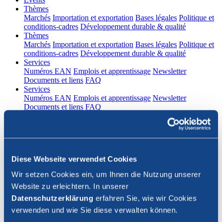
(current)
Thèmes
Marchés
Importation et exportation
Bases légales
Politique et
conditions-cadres
Développement durable & qualité
(current)
Thèmes
Marchés
Importation et exportation
Bases légales
Politique et
conditions-cadres
Développement durable & qualité
(current)
Services
Numéros EAN
Emplois et apprentissage
Newsletter
Documents et liens
FAQ
(current)
Services
Numéros EAN
Emplois et apprentissage
Newsletter
Documents et liens
FAQ
DE
|
FR
Contact
Diese Webseite verwendet Cookies
Connexion
Wir setzen Cookies ein, um Ihnen die Nutzung unserer
Website zu erleichtern. In unserer
Fermer la recherche
Datenschutzerklärung
erfahren Sie, wie wir Cookies
verwenden und wie Sie diese verwalten können.