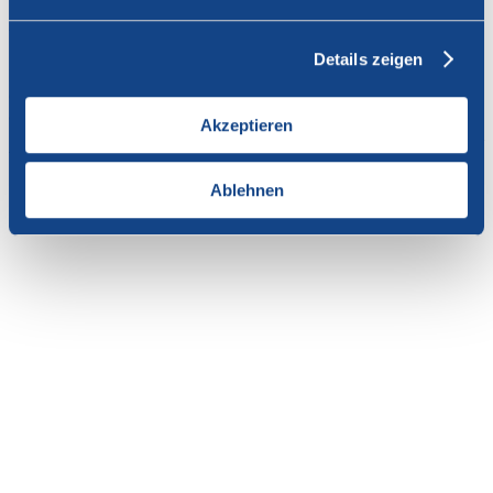
Vous n'avez pas l'autorisation de consulter cette page.
Details zeigen
En tant que membre de SWISSCOFEL, vous pouvez vous
connecter avec votre nom d'utilisateur et le mot de passe pour
accéder au contenu de cette page.
Akzeptieren
Si vous n'avez pas encore d'accès, vous pouvez demander par e-mail
votre login personnel au
secrétariat
.
Ablehnen