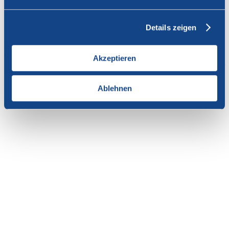
Vous n'avez pas l'autorisation de consulter cette page.
Details zeigen
En tant que membre de SWISSCOFEL, vous pouvez vous
connecter avec votre nom d'utilisateur et le mot de passe pour
accéder au contenu de cette page.
Akzeptieren
Si vous n'avez pas encore d'accès, vous pouvez demander par e-mail
votre login personnel au
secrétariat
.
Ablehnen