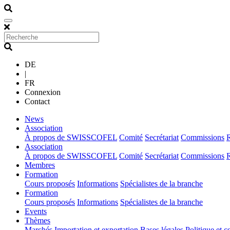
DE
|
FR
Connexion
Contact
(current)
News
(current)
Association
À propos de SWISSCOFEL
Comité
Secrétariat
Commissions
(current)
Association
À propos de SWISSCOFEL
Comité
Secrétariat
Commissions
(current)
Membres
(current)
Formation
Cours proposés
Informations
Spécialistes de la branche
(current)
Formation
Cours proposés
Informations
Spécialistes de la branche
(current)
Events
(current)
Thèmes
Marchés
Importation et exportation
Bases légales
Politique et c