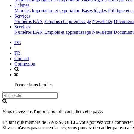
(current)
Thèmes
Marchés
Importation et exportation
Bases légales
Politique et c
(current)
Services
Numéros EAN
Emplois et apprentissage
Newsletter
Documents 
(current)
Services
Numéros EAN
Emplois et apprentissage
Newsletter
Documents 
DE
|
FR
Contact
Connexion
Fermer la recherche
Vous n'avez pas l'autorisation de consulter cette page.
En tant que membre de SWISSCOFEL, vous pouvez vous connecter avec 
Si vous n'avez pas encore d'accès, vous pouvez demander par e-mail 