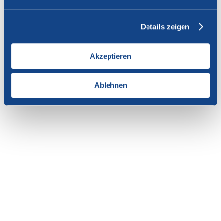
Vous n'avez pas l'autorisation de consulter cette page.
Details zeigen
En tant que membre de SWISSCOFEL, vous pouvez vous
connecter avec votre nom d'utilisateur et le mot de passe pour
accéder au contenu de cette page.
Akzeptieren
Si vous n'avez pas encore d'accès, vous pouvez demander par e-mail
votre login personnel au
secrétariat
.
Ablehnen