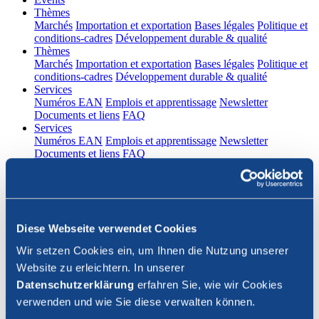
(current)
Thèmes
Marchés
Importation et exportation
Bases légales
Politique et
conditions-cadres
Développement durable & qualité
(current)
Thèmes
Marchés
Importation et exportation
Bases légales
Politique et
conditions-cadres
Développement durable & qualité
(current)
Services
Numéros EAN
Emplois et apprentissage
Newsletter
Documents et liens
FAQ
(current)
Services
Numéros EAN
Emplois et apprentissage
Newsletter
Documents et liens
FAQ
DE
|
FR
Contact
Diese Webseite verwendet Cookies
Connexion
Wir setzen Cookies ein, um Ihnen die Nutzung unserer
Website zu erleichtern. In unserer
Fermer la recherche
Datenschutzerklärung
erfahren Sie, wie wir Cookies
verwenden und wie Sie diese verwalten können.