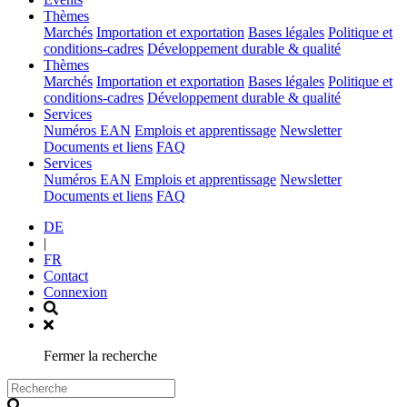
(current)
Thèmes
Marchés
Importation et exportation
Bases légales
Politique et
conditions-cadres
Développement durable & qualité
(current)
Thèmes
Marchés
Importation et exportation
Bases légales
Politique et
conditions-cadres
Développement durable & qualité
(current)
Services
Numéros EAN
Emplois et apprentissage
Newsletter
Documents et liens
FAQ
(current)
Services
Numéros EAN
Emplois et apprentissage
Newsletter
Documents et liens
FAQ
DE
|
FR
Contact
Connexion
Fermer la recherche