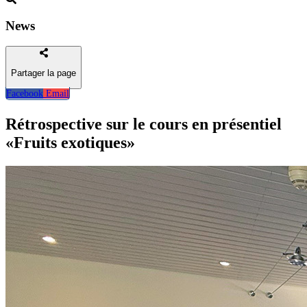
News
Partager la page
Facebook
Email
Retour
Rétrospective sur le cours en présentiel
«Fruits exotiques»