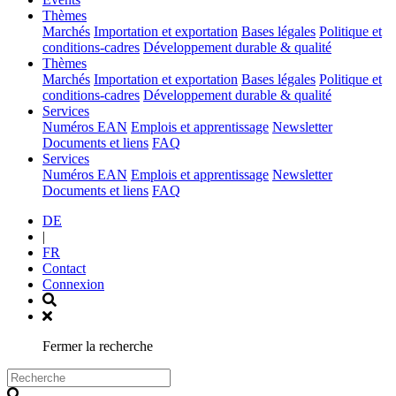
(current)
Thèmes
Marchés
Importation et exportation
Bases légales
Politique et
conditions-cadres
Développement durable & qualité
(current)
Thèmes
Marchés
Importation et exportation
Bases légales
Politique et
conditions-cadres
Développement durable & qualité
(current)
Services
Numéros EAN
Emplois et apprentissage
Newsletter
Documents et liens
FAQ
(current)
Services
Numéros EAN
Emplois et apprentissage
Newsletter
Documents et liens
FAQ
DE
|
FR
Contact
Connexion
Fermer la recherche