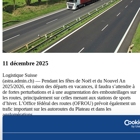
11 décembre 2025
Logistique
Suisse
(astra.admin.ch) — Pendant les fêtes de Noël et du Nouvel An
2025/2026, en raison des départs en vacances, il faudra s’attendre à
de fortes perturbations et à une augmentation des embouteillages sur
les routes, principalement sur celles menant aux stations de sports
d’hiver. L’Office fédéral des routes (OFROU) prévoit également un
trafic important sur les autoroutes du Plateau et dans les
agglomérations.
Le début des vacances sera certainement perceptible sur l’A1, l’A2,
l’A3, l’A9 et l’A13, et en particulier dans les régions de Zurich,
Berne, Bâle, Lucerne et Lugano, dans le secteur du tunnel du