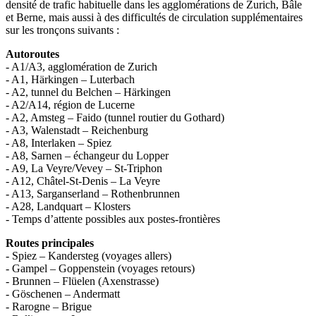
densité de trafic habituelle dans les agglomérations de Zurich, Bâle
et Berne, mais aussi à des difficultés de circulation supplémentaires
sur les tronçons suivants :
Autoroutes
- A1/A3, agglomération de Zurich
- A1, Härkingen – Luterbach
- A2, tunnel du Belchen – Härkingen
- A2/A14, région de Lucerne
- A2, Amsteg – Faido (tunnel routier du Gothard)
- A3, Walenstadt – Reichenburg
- A8, Interlaken – Spiez
- A8, Sarnen – échangeur du Lopper
- A9, La Veyre/Vevey – St-Triphon
- A12, Châtel-St-Denis – La Veyre
- A13, Sarganserland – Rothenbrunnen
- A28, Landquart – Klosters
- Temps d’attente possibles aux postes-frontières
Routes principales
- Spiez – Kandersteg (voyages allers)
- Gampel – Goppenstein (voyages retours)
- Brunnen – Flüelen (Axenstrasse)
- Göschenen – Andermatt
- Rarogne – Brigue