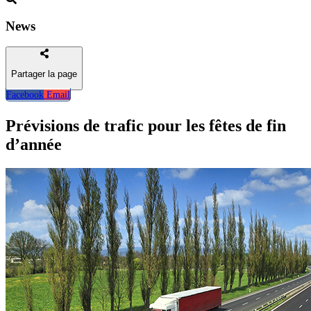
News
Partager la page
Facebook
Email
Retour
Prévisions de trafic pour les fêtes de fin
d’année