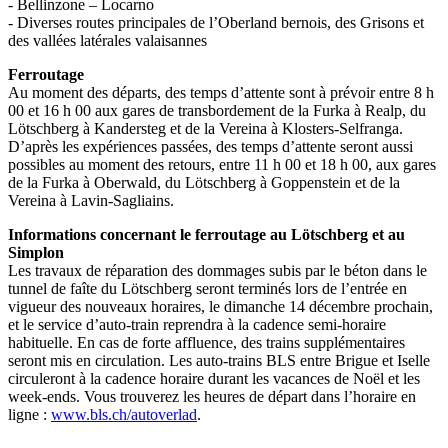
- Bellinzone – Locarno
- Diverses routes principales de l’Oberland bernois, des Grisons et
des vallées latérales valaisannes
Ferroutage
Au moment des départs, des temps d’attente sont à prévoir entre 8 h
00 et 16 h 00 aux gares de transbordement de la Furka à Realp, du
Lötschberg à Kandersteg et de la Vereina à Klosters-Selfranga.
D’après les expériences passées, des temps d’attente seront aussi
possibles au moment des retours, entre 11 h 00 et 18 h 00, aux gares
de la Furka à Oberwald, du Lötschberg à Goppenstein et de la
Vereina à Lavin-Sagliains.
Informations concernant le ferroutage au Lötschberg et au
Simplon
Les travaux de réparation des dommages subis par le béton dans le
tunnel de faîte du Lötschberg seront terminés lors de l’entrée en
vigueur des nouveaux horaires, le dimanche 14 décembre prochain,
et le service d’auto-train reprendra à la cadence semi-horaire
habituelle. En cas de forte affluence, des trains supplémentaires
seront mis en circulation. Les auto-trains BLS entre Brigue et Iselle
circuleront à la cadence horaire durant les vacances de Noël et les
week-ends. Vous trouverez les heures de départ dans l’horaire en
ligne :
www.bls.ch/autoverlad
.