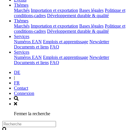
(current)
Thèmes
Marchés
Importation et exportation
Bases légales
Politique et
conditions-cadres
Développement durable & qualité
(current)
Thèmes
Marchés
Importation et exportation
Bases légales
Politique et
conditions-cadres
Développement durable & qualité
(current)
Services
Numéros EAN
Emplois et apprentissage
Newsletter
Documents et liens
FAQ
(current)
Services
Numéros EAN
Emplois et apprentissage
Newsletter
Documents et liens
FAQ
DE
|
FR
Contact
Connexion
Fermer la recherche