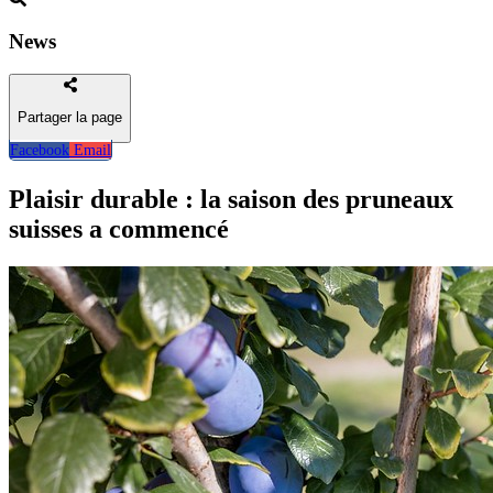
News
Partager la page
Facebook
Email
Retour
Plaisir durable : la saison des pruneaux
suisses a commencé