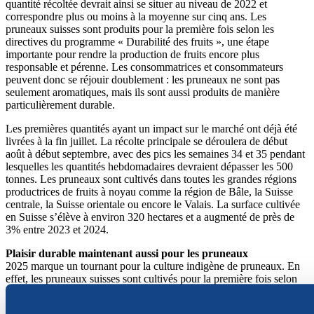
quantité récoltée devrait ainsi se situer au niveau de 2022 et
correspondre plus ou moins à la moyenne sur cinq ans. Les
pruneaux suisses sont produits pour la première fois selon les
directives du programme « Durabilité des fruits », une étape
importante pour rendre la production de fruits encore plus
responsable et pérenne. Les consommatrices et consommateurs
peuvent donc se réjouir doublement : les pruneaux ne sont pas
seulement aromatiques, mais ils sont aussi produits de manière
particulièrement durable.
Les premières quantités ayant un impact sur le marché ont déjà été
livrées à la fin juillet. La récolte principale se déroulera de début
août à début septembre, avec des pics les semaines 34 et 35 pendant
lesquelles les quantités hebdomadaires devraient dépasser les 500
tonnes. Les pruneaux sont cultivés dans toutes les grandes régions
productrices de fruits à noyau comme la région de Bâle, la Suisse
centrale, la Suisse orientale ou encore le Valais. La surface cultivée
en Suisse s’élève à environ 320 hectares et a augmenté de près de
3% entre 2023 et 2024.
Plaisir durable maintenant aussi pour les pruneaux
2025 marque un tournant pour la culture indigène de pruneaux. En
effet, les pruneaux suisses sont cultivés pour la première fois selon
les directives du programme « Durabilité des fruits » (DuF).
Rappelons que ce programme a été introduit en 2022 pour les fruits