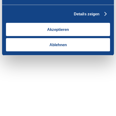
Vous n'avez pas l'autorisation de consulter cette page.
Details zeigen
En tant que membre de SWISSCOFEL, vous pouvez vous
connecter avec votre nom d'utilisateur et le mot de passe pour
accéder au contenu de cette page.
Akzeptieren
Si vous n'avez pas encore d'accès, vous pouvez demander par e-mail
votre login personnel au
secrétariat
.
Ablehnen