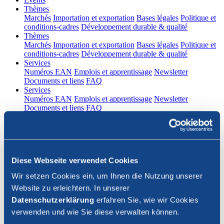
(current)
Thèmes
Marchés
Importation et exportation
Bases légales
Politique et
conditions-cadres
Développement durable & qualité
(current)
Thèmes
Marchés
Importation et exportation
Bases légales
Politique et
conditions-cadres
Développement durable & qualité
(current)
Services
Numéros EAN
Emplois et apprentissage
Newsletter
Documents et liens
FAQ
(current)
Services
Numéros EAN
Emplois et apprentissage
Newsletter
Documents et liens
FAQ
DE
|
FR
Contact
Diese Webseite verwendet Cookies
Connexion
Wir setzen Cookies ein, um Ihnen die Nutzung unserer
Website zu erleichtern. In unserer
Fermer la recherche
Datenschutzerklärung
erfahren Sie, wie wir Cookies
verwenden und wie Sie diese verwalten können.