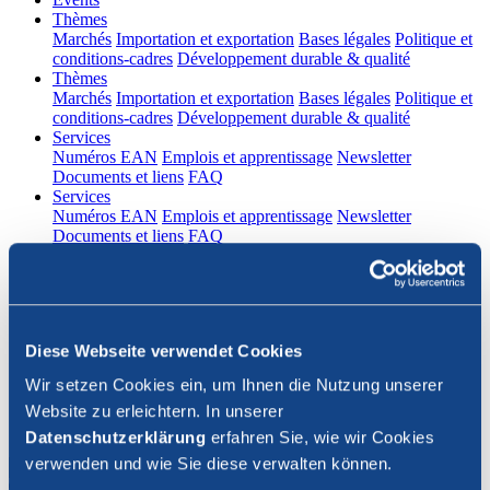
(current)
Thèmes
Marchés
Importation et exportation
Bases légales
Politique et
conditions-cadres
Développement durable & qualité
(current)
Thèmes
Marchés
Importation et exportation
Bases légales
Politique et
conditions-cadres
Développement durable & qualité
(current)
Services
Numéros EAN
Emplois et apprentissage
Newsletter
Documents et liens
FAQ
(current)
Services
Numéros EAN
Emplois et apprentissage
Newsletter
Documents et liens
FAQ
DE
|
FR
Contact
Diese Webseite verwendet Cookies
Connexion
Wir setzen Cookies ein, um Ihnen die Nutzung unserer
Website zu erleichtern. In unserer
Fermer la recherche
Datenschutzerklärung
erfahren Sie, wie wir Cookies
verwenden und wie Sie diese verwalten können.