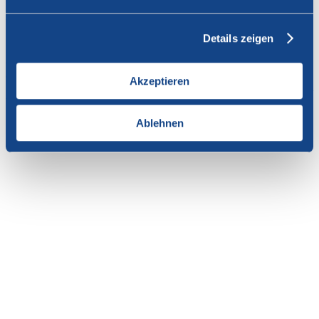
Vous n'avez pas l'autorisation de consulter cette page.
Details zeigen
En tant que membre de SWISSCOFEL, vous pouvez vous
connecter avec votre nom d'utilisateur et le mot de passe pour
accéder au contenu de cette page.
Akzeptieren
Si vous n'avez pas encore d'accès, vous pouvez demander par e-mail
votre login personnel au
secrétariat
.
Ablehnen