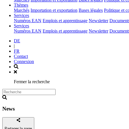
(current)
Thèmes
Marchés
Importation et exportation
Bases légales
Politique et c
(current)
Services
Numéros EAN
Emplois et apprentissage
Newsletter
Documents 
(current)
Services
Numéros EAN
Emplois et apprentissage
Newsletter
Documents 
DE
|
FR
Contact
Connexion
Fermer la recherche
News
Partager la page