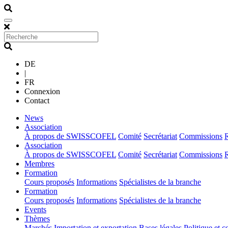
DE
|
FR
Connexion
Contact
(current)
News
(current)
Association
À propos de SWISSCOFEL
Comité
Secrétariat
Commissions
(current)
Association
À propos de SWISSCOFEL
Comité
Secrétariat
Commissions
(current)
Membres
(current)
Formation
Cours proposés
Informations
Spécialistes de la branche
(current)
Formation
Cours proposés
Informations
Spécialistes de la branche
(current)
Events
(current)
Thèmes
Marchés
Importation et exportation
Bases légales
Politique et c