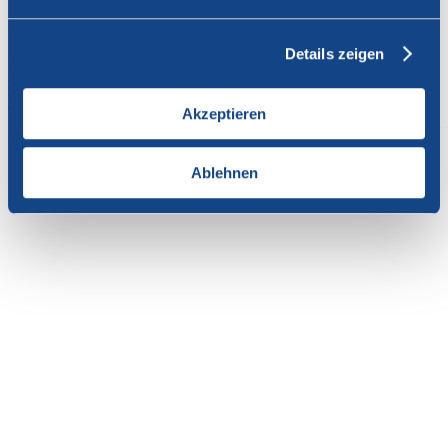
Vous n'avez pas l'autorisation de consulter cette page.
Details zeigen
En tant que membre de SWISSCOFEL, vous pouvez vous
connecter avec votre nom d'utilisateur et le mot de passe pour
accéder au contenu de cette page.
Akzeptieren
Si vous n'avez pas encore d'accès, vous pouvez demander par e-mail
votre login personnel au
secrétariat
.
Ablehnen