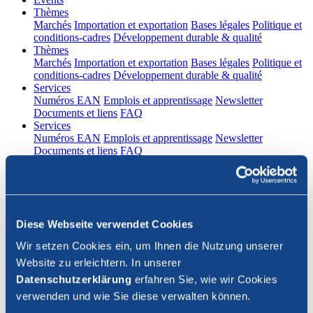
(current)
Thèmes
Marchés
Importation et exportation
Bases légales
Politique et
conditions-cadres
Développement durable & qualité
(current)
Thèmes
Marchés
Importation et exportation
Bases légales
Politique et
conditions-cadres
Développement durable & qualité
(current)
Services
Numéros EAN
Emplois et apprentissage
Newsletter
Documents et liens
FAQ
(current)
Services
Numéros EAN
Emplois et apprentissage
Newsletter
Documents et liens
FAQ
DE
|
FR
Contact
Diese Webseite verwendet Cookies
Connexion
Wir setzen Cookies ein, um Ihnen die Nutzung unserer
Website zu erleichtern. In unserer
Fermer la recherche
Datenschutzerklärung
erfahren Sie, wie wir Cookies
verwenden und wie Sie diese verwalten können.