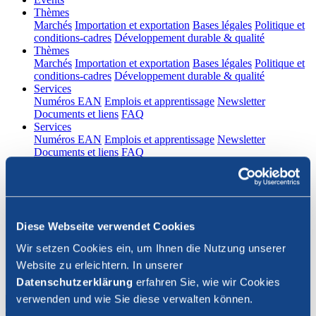
(current)
Thèmes
Marchés
Importation et exportation
Bases légales
Politique et
conditions-cadres
Développement durable & qualité
(current)
Thèmes
Marchés
Importation et exportation
Bases légales
Politique et
conditions-cadres
Développement durable & qualité
(current)
Services
Numéros EAN
Emplois et apprentissage
Newsletter
Documents et liens
FAQ
(current)
Services
Numéros EAN
Emplois et apprentissage
Newsletter
Documents et liens
FAQ
DE
|
FR
Contact
Diese Webseite verwendet Cookies
Connexion
Wir setzen Cookies ein, um Ihnen die Nutzung unserer
Website zu erleichtern. In unserer
Fermer la recherche
Datenschutzerklärung
erfahren Sie, wie wir Cookies
verwenden und wie Sie diese verwalten können.