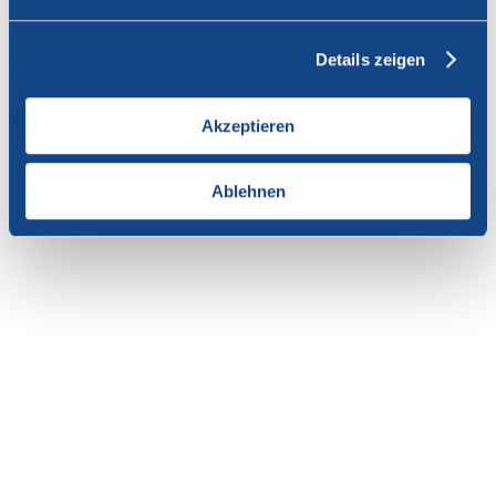
Vous n'avez pas l'autorisation de consulter cette page.
Details zeigen
En tant que membre de SWISSCOFEL, vous pouvez vous
connecter avec votre nom d'utilisateur et le mot de passe pour
accéder au contenu de cette page.
Akzeptieren
Si vous n'avez pas encore d'accès, vous pouvez demander par e-mail
votre login personnel au
secrétariat
.
Ablehnen