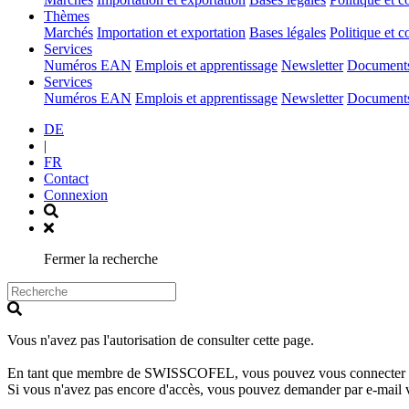
(current)
Thèmes
Marchés
Importation et exportation
Bases légales
Politique et c
(current)
Services
Numéros EAN
Emplois et apprentissage
Newsletter
Documents 
(current)
Services
Numéros EAN
Emplois et apprentissage
Newsletter
Documents 
DE
|
FR
Contact
Connexion
Fermer la recherche
Vous n'avez pas l'autorisation de consulter cette page.
En tant que membre de SWISSCOFEL, vous pouvez vous connecter avec 
Si vous n'avez pas encore d'accès, vous pouvez demander par e-mail 