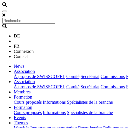
DE
|
FR
Connexion
Contact
(current)
News
(current)
Association
À propos de SWISSCOFEL
Comité
Secrétariat
Commissions
(current)
Association
À propos de SWISSCOFEL
Comité
Secrétariat
Commissions
(current)
Membres
(current)
Formation
Cours proposés
Informations
Spécialistes de la branche
(current)
Formation
Cours proposés
Informations
Spécialistes de la branche
(current)
Events
(current)
Thèmes
Marchés
Importation et exportation
Bases légales
Politique et c