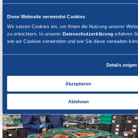
News
Diese Webseite verwendet Cookies
Wir setzen Cookies ein, um Ihnen die Nutzung unserer Webs
Partager la page
zu erleichtern. In unserer
Datenschutzerklärung
erfahren Si
wie wir Cookies verwenden und wie Sie diese verwalten kön
Facebook
Email
Retour
Leiter/in Warenaufbereitung m/w, Gebr.
Meier Gemüsekulturen AG
Details zeigen
Akzeptieren
Ablehnen