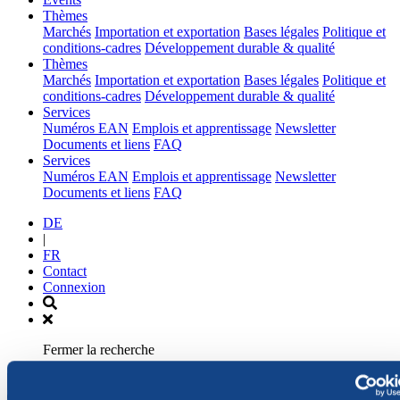
(current)
Thèmes
Marchés
Importation et exportation
Bases légales
Politique et
conditions-cadres
Développement durable & qualité
(current)
Thèmes
Marchés
Importation et exportation
Bases légales
Politique et
conditions-cadres
Développement durable & qualité
(current)
Services
Numéros EAN
Emplois et apprentissage
Newsletter
Documents et liens
FAQ
(current)
Services
Numéros EAN
Emplois et apprentissage
Newsletter
Documents et liens
FAQ
DE
|
FR
Contact
Connexion
Fermer la recherche