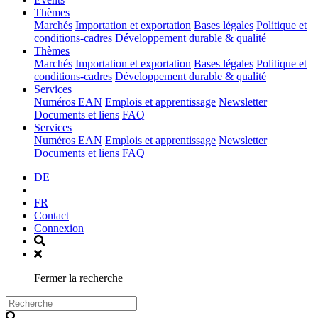
(current)
Thèmes
Marchés
Importation et exportation
Bases légales
Politique et
conditions-cadres
Développement durable & qualité
(current)
Thèmes
Marchés
Importation et exportation
Bases légales
Politique et
conditions-cadres
Développement durable & qualité
(current)
Services
Numéros EAN
Emplois et apprentissage
Newsletter
Documents et liens
FAQ
(current)
Services
Numéros EAN
Emplois et apprentissage
Newsletter
Documents et liens
FAQ
DE
|
FR
Contact
Connexion
Fermer la recherche