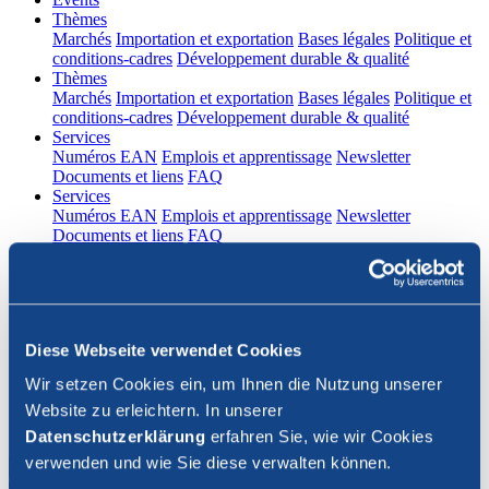
(current)
Thèmes
Marchés
Importation et exportation
Bases légales
Politique et
conditions-cadres
Développement durable & qualité
(current)
Thèmes
Marchés
Importation et exportation
Bases légales
Politique et
conditions-cadres
Développement durable & qualité
(current)
Services
Numéros EAN
Emplois et apprentissage
Newsletter
Documents et liens
FAQ
(current)
Services
Numéros EAN
Emplois et apprentissage
Newsletter
Documents et liens
FAQ
DE
|
FR
Contact
Diese Webseite verwendet Cookies
Connexion
Wir setzen Cookies ein, um Ihnen die Nutzung unserer
Website zu erleichtern. In unserer
Fermer la recherche
Datenschutzerklärung
erfahren Sie, wie wir Cookies
verwenden und wie Sie diese verwalten können.