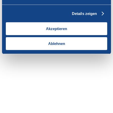
Vous n'avez pas l'autorisation de consulter cette page.
Details zeigen
En tant que membre de SWISSCOFEL, vous pouvez vous
connecter avec votre nom d'utilisateur et le mot de passe pour
accéder au contenu de cette page.
Akzeptieren
Si vous n'avez pas encore d'accès, vous pouvez demander par e-mail
votre login personnel au
secrétariat
.
Ablehnen