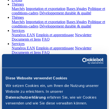
(current)
Thèmes
Marchés
Importation et exportation
Bases légales
Politique et
conditions-cadres
Développement durable & qualité
(current)
Thèmes
Marchés
Importation et exportation
Bases légales
Politique et
conditions-cadres
Développement durable & qualité
(current)
Services
Numéros EAN
Emplois et apprentissage
Newsletter
Documents et liens
FAQ
(current)
Services
Numéros EAN
Emplois et apprentissage
Newsletter
Documents et liens
FAQ
DE
|
FR
Contact
Diese Webseite verwendet Cookies
Connexion
Wir setzen Cookies ein, um Ihnen die Nutzung unserer
Website zu erleichtern. In unserer
Fermer la recherche
Datenschutzerklärung
erfahren Sie, wie wir Cookies
verwenden und wie Sie diese verwalten können.