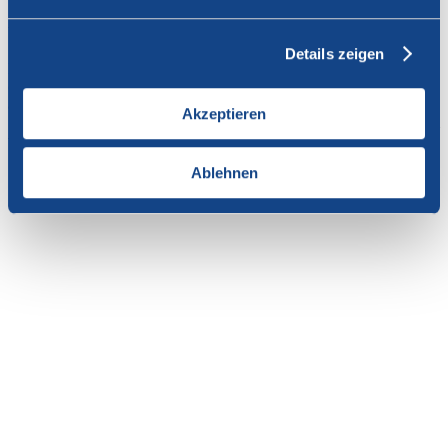
Vous n'avez pas l'autorisation de consulter cette page.
Details zeigen
En tant que membre de SWISSCOFEL, vous pouvez vous
connecter avec votre nom d'utilisateur et le mot de passe pour
accéder au contenu de cette page.
Akzeptieren
Si vous n'avez pas encore d'accès, vous pouvez demander par e-mail
votre login personnel au
secrétariat
.
Ablehnen