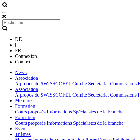
DE
|
FR
Connexion
Contact
(current)
News
(current)
Association
À propos de SWISSCOFEL
Comité
Secrétariat
Commissions
(current)
Association
À propos de SWISSCOFEL
Comité
Secrétariat
Commissions
(current)
Membres
(current)
Formation
Cours proposés
Informations
Spécialistes de la branche
(current)
Formation
Cours proposés
Informations
Spécialistes de la branche
(current)
Events
(current)
Thèmes
Marchés
Importation et exportation
Bases légales
Politique et c