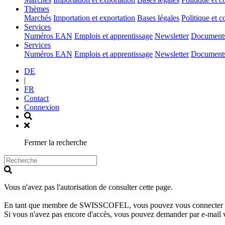
(current)
Thèmes
Marchés
Importation et exportation
Bases légales
Politique et c
(current)
Services
Numéros EAN
Emplois et apprentissage
Newsletter
Documents 
(current)
Services
Numéros EAN
Emplois et apprentissage
Newsletter
Documents 
DE
|
FR
Contact
Connexion
Fermer la recherche
Vous n'avez pas l'autorisation de consulter cette page.
En tant que membre de SWISSCOFEL, vous pouvez vous connecter avec 
Si vous n'avez pas encore d'accès, vous pouvez demander par e-mail 