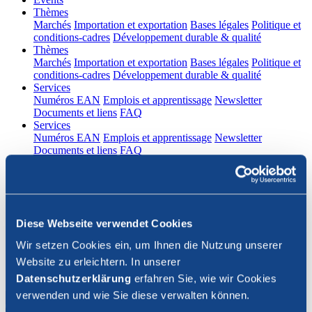
(current)
Thèmes
Marchés
Importation et exportation
Bases légales
Politique et
conditions-cadres
Développement durable & qualité
(current)
Thèmes
Marchés
Importation et exportation
Bases légales
Politique et
conditions-cadres
Développement durable & qualité
(current)
Services
Numéros EAN
Emplois et apprentissage
Newsletter
Documents et liens
FAQ
(current)
Services
Numéros EAN
Emplois et apprentissage
Newsletter
Documents et liens
FAQ
DE
|
FR
Contact
Diese Webseite verwendet Cookies
Connexion
Wir setzen Cookies ein, um Ihnen die Nutzung unserer
Website zu erleichtern. In unserer
Fermer la recherche
Datenschutzerklärung
erfahren Sie, wie wir Cookies
verwenden und wie Sie diese verwalten können.