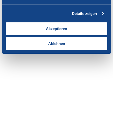
Vous n'avez pas l'autorisation de consulter cette page.
Details zeigen
En tant que membre de SWISSCOFEL, vous pouvez vous
connecter avec votre nom d'utilisateur et le mot de passe pour
accéder au contenu de cette page.
Akzeptieren
Si vous n'avez pas encore d'accès, vous pouvez demander par e-mail
votre login personnel au
secrétariat
.
Ablehnen