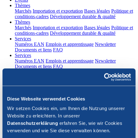
(current)
Thèmes
Marchés
Importation et exportation
Bases légales
Politique et
conditions-cadres
Développement durable & qualité
(current)
Thèmes
Marchés
Importation et exportation
Bases légales
Politique et
conditions-cadres
Développement durable & qualité
(current)
Services
Numéros EAN
Emplois et apprentissage
Newsletter
Documents et liens
FAQ
(current)
Services
Numéros EAN
Emplois et apprentissage
Newsletter
Documents et liens
FAQ
DE
|
FR
Contact
Diese Webseite verwendet Cookies
Connexion
Wir setzen Cookies ein, um Ihnen die Nutzung unserer
Website zu erleichtern. In unserer
Fermer la recherche
Datenschutzerklärung
erfahren Sie, wie wir Cookies
verwenden und wie Sie diese verwalten können.