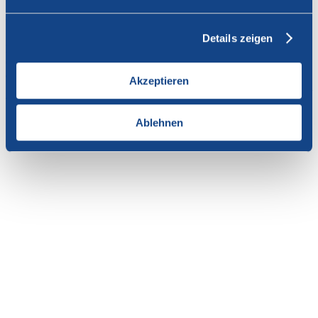
Vous n'avez pas l'autorisation de consulter cette page.
Details zeigen
En tant que membre de SWISSCOFEL, vous pouvez vous
connecter avec votre nom d'utilisateur et le mot de passe pour
accéder au contenu de cette page.
Akzeptieren
Si vous n'avez pas encore d'accès, vous pouvez demander par e-mail
votre login personnel au
secrétariat
.
Ablehnen